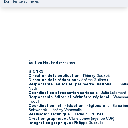
Données personnelles
Édition Hauts-de-France
© CNRS
Direction de la publication :
Thierry Dauxois
Direction de la rédaction :
Jérôme Guilbert
Responsable éditorial périmètre national :
Sofia
Nadir
Coordination et rédaction nationale :
Julie Lallemant
Responsable éditorial périmètre régional :
Vaness
Tocut
Coordination et rédaction régionale :
Sandrine
Schwenck - Jérémy Vandwalle
Réalisation technique :
Frédéric Druilhet
Création graphique :
Clare Jones (agence CJP)
Intégration graphique :
Philippe Dubrulle