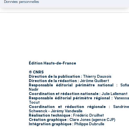
Données personnelles
Édition Hauts-de-France
© CNRS
Direction de la publication :
Thierry Dauxois
Direction de la rédaction :
Jérôme Guilbert
Responsable éditorial périmètre national :
Sofia
Nadir
Coordination et rédaction nationale :
Julie Lallemant
Responsable éditorial périmètre régional :
Vaness
Tocut
Coordination et rédaction régionale :
Sandrine
Schwenck - Jérémy Vandwalle
Réalisation technique :
Frédéric Druilhet
Création graphique :
Clare Jones (agence CJP)
Intégration graphique :
Philippe Dubrulle