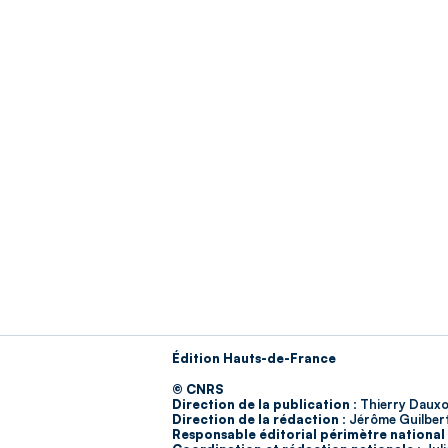
Édition Hauts-de-France
© CNRS
Direction de la publication :
Thierry Dauxo
Direction de la rédaction :
Jérôme Guilber
Responsable éditorial périmètre national 