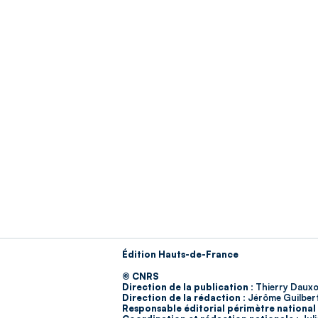
Édition Hauts-de-France
© CNRS
Direction de la publication :
Thierry Dauxo
Direction de la rédaction :
Jérôme Guilber
Responsable éditorial périmètre national 