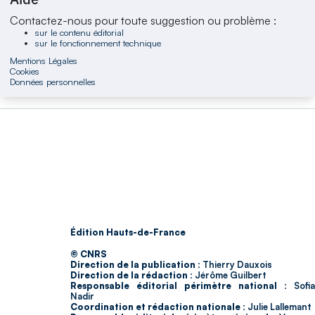
Contactez-nous pour toute suggestion ou problème :
sur le contenu éditorial
sur le fonctionnement technique
Mentions Légales
Cookies
Données personnelles
Édition Hauts-de-France
© CNRS
Direction de la publication :
Thierry Dauxois
Direction de la rédaction :
Jérôme Guilbert
Responsable éditorial périmètre national :
Sofia
Nadir
Coordination et rédaction nationale :
Julie Lallemant