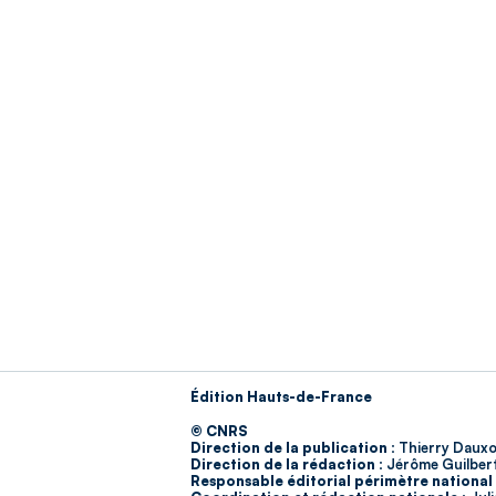
Édition Hauts-de-France
© CNRS
Direction de la publication :
Thierry Dauxo
Direction de la rédaction :
Jérôme Guilber
Responsable éditorial périmètre national 