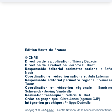
Édition Hauts-de-France
© CNRS
Direction de la publication :
Thierry Dauxois
Direction de la rédaction :
Jérôme Guilbert
Responsable éditorial périmètre national :
Sofia
Nadir
Coordination et rédaction nationale :
Julie Lallemant
Responsable éditorial périmètre régional :
Vaness
Tocut
Coordination et rédaction régionale :
Sandrine
Schwenck - Jérémy Vandwalle
Réalisation technique :
Frédéric Druilhet
Création graphique :
Clare Jones (agence CJP)
Intégration graphique :
Philippe Dubrulle
Copyright © 2026
CNRS
- Centre National de la Recherche Scientifique