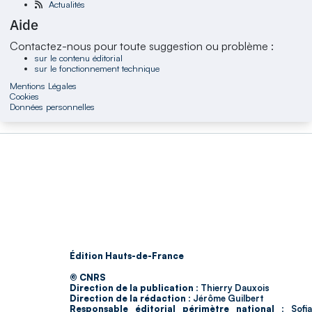
Actualités
Aide
Contactez-nous pour toute suggestion ou problème :
sur le contenu éditorial
sur le fonctionnement technique
Mentions Légales
Cookies
Données personnelles
Édition Hauts-de-France
© CNRS
Direction de la publication :
Thierry Dauxois
Direction de la rédaction :
Jérôme Guilbert
Responsable éditorial périmètre national :
Sofia