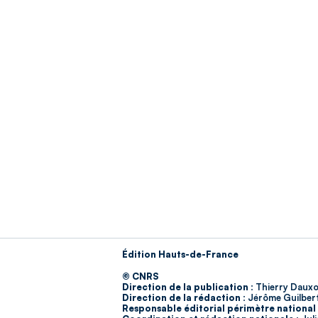
Édition Hauts-de-France
© CNRS
Direction de la publication :
Thierry Dauxo
Direction de la rédaction :
Jérôme Guilber
Responsable éditorial périmètre national 