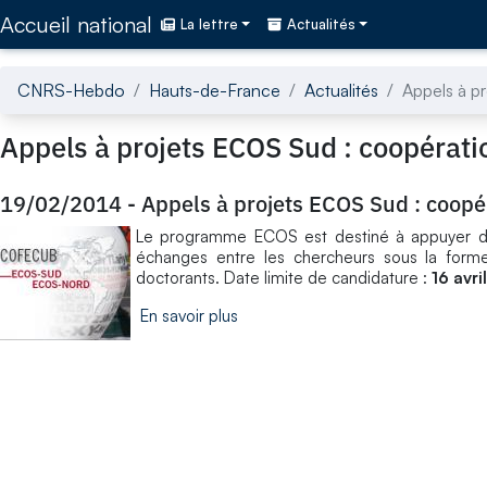
Accédez directement au contenu de la page
Accueil national
La lettre
Actualités
CNRS-Hebdo
Hauts-de-France
Actualités
Appels à p
Appels à projets ECOS Sud : coopératio
19/02/2014
-
Appels à projets ECOS Sud : coopér
Le programme ECOS est destiné à appuyer des p
échanges entre les chercheurs sous la form
doctorants. Date limite de candidature :
16 avri
En savoir plus