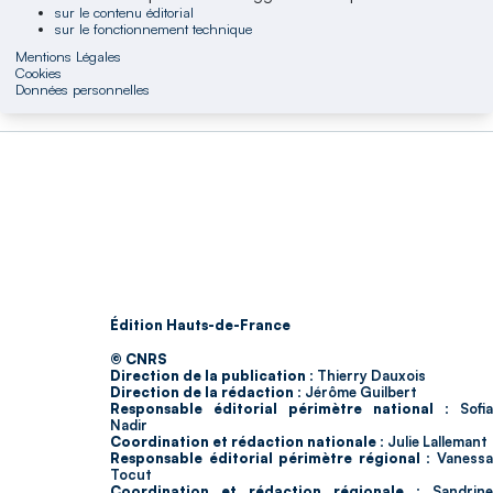
sur le contenu éditorial
sur le fonctionnement technique
Mentions Légales
Cookies
Données personnelles
Édition Hauts-de-France
© CNRS
Direction de la publication :
Thierry Dauxois
Direction de la rédaction :
Jérôme Guilbert
Responsable éditorial périmètre national :
Sofia
Nadir
Coordination et rédaction nationale :
Julie Lallemant
Responsable éditorial périmètre régional :
Vaness
Tocut
Coordination et rédaction régionale :
Sandrine