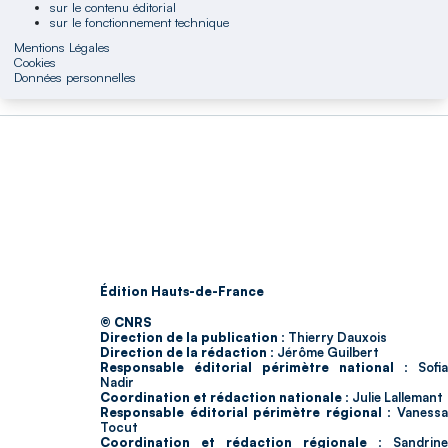
sur le contenu éditorial
sur le fonctionnement technique
Mentions Légales
Cookies
Données personnelles
Édition Hauts-de-France
© CNRS
Direction de la publication :
Thierry Dauxois
Direction de la rédaction :
Jérôme Guilbert
Responsable éditorial périmètre national :
Sofia
Nadir
Coordination et rédaction nationale :
Julie Lallemant
Responsable éditorial périmètre régional :
Vaness
Tocut
Coordination et rédaction régionale :
Sandrine