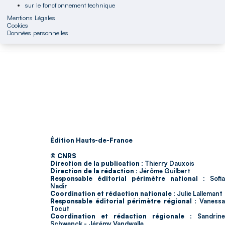
sur le fonctionnement technique
Mentions Légales
Cookies
Données personnelles
Édition Hauts-de-France
© CNRS
Direction de la publication :
Thierry Dauxois
Direction de la rédaction :
Jérôme Guilbert
Responsable éditorial périmètre national :
Sofia
Nadir
Coordination et rédaction nationale :
Julie Lallemant
Responsable éditorial périmètre régional :
Vaness
Tocut
Coordination et rédaction régionale :
Sandrine
Schwenck - Jérémy Vandwalle