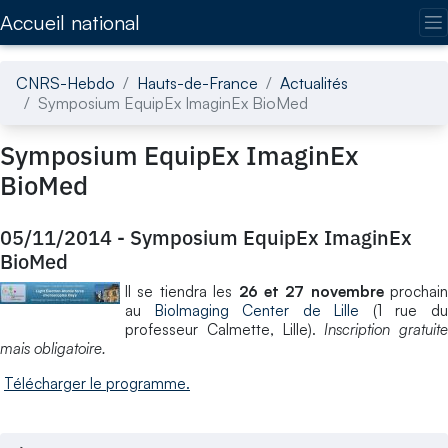
Accédez directement au contenu de la page
Accueil national
CNRS-Hebdo
Hauts-de-France
Actualités
Symposium EquipEx ImaginEx BioMed
Symposium EquipEx ImaginEx
BioMed
05/11/2014
-
Symposium EquipEx ImaginEx
BioMed
Il se tiendra les
26 et 27 novembre
prochain
au
BioImaging Center de Lille
(1 rue d
professeur Calmette, Lille).
Inscription gratuite
mais obligatoire.
Télécharger le programme.