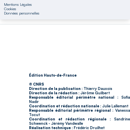
Mentions Légales
Cookies
Données personnelles
Édition Hauts-de-France
© CNRS
Direction de la publication :
Thierry Dauxois
Direction de la rédaction :
Jérôme Guilbert
Responsable éditorial périmètre national :
Sofia
Nadir
Coordination et rédaction nationale :
Julie Lallemant
Responsable éditorial périmètre régional :
Vaness
Tocut
Coordination et rédaction régionale :
Sandrine
Schwenck - Jérémy Vandwalle
Réalisation technique :
Frédéric Druilhet