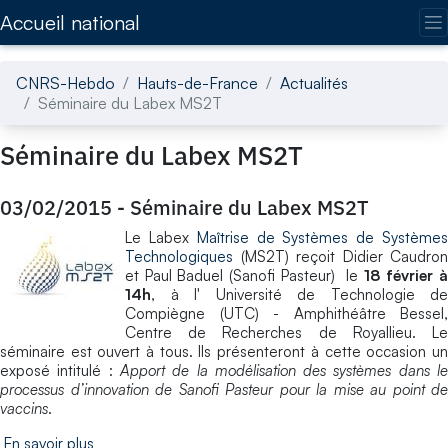
Accédez directement au contenu de la page
Accueil national
CNRS-Hebdo
Hauts-de-France
Actualités
Séminaire du Labex MS2T
Séminaire du Labex MS2T
03/02/2015
-
Séminaire du Labex MS2T
Le Labex
Maîtrise de Systèmes de Système
Technologiques
(MS2T) reçoit Didier Caudron
et Paul Baduel (Sanofi Pasteur) le
18 février 
14h
, à l' Université de Technologie de
Compiègne (UTC) - Amphithéâtre Bessel,
Centre de Recherches de Royallieu. Le
séminaire est ouvert à tous. Ils présenteront à cette occasion un
exposé intitulé :
Apport de la modélisation des systèmes dans l
processus d’innovation de Sanofi Pasteur pour la mise au point de
vaccins
.
En savoir plus