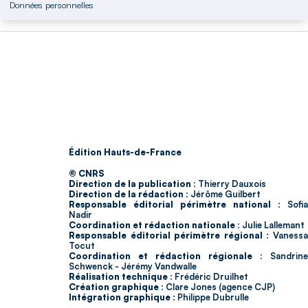
Données personnelles
Édition Hauts-de-France
© CNRS
Direction de la publication :
Thierry Dauxois
Direction de la rédaction :
Jérôme Guilbert
Responsable éditorial périmètre national :
Sofia
Nadir
Coordination et rédaction nationale :
Julie Lallemant
Responsable éditorial périmètre régional :
Vaness
Tocut
Coordination et rédaction régionale :
Sandrine
Schwenck - Jérémy Vandwalle
Réalisation technique :
Frédéric Druilhet
Création graphique :
Clare Jones (agence CJP)
Intégration graphique :
Philippe Dubrulle