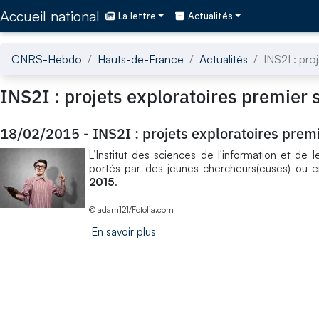
Accédez directement au contenu de la page
Accueil national
La lettre
Actualités
CNRS-Hebdo
Hauts-de-France
Actualités
INS2I : pro
INS2I : projets exploratoires premier
18/02/2015
-
INS2I : projets exploratoires pre
L’Institut des sciences de l'information et de l
portés par des jeunes chercheurs(euses) ou e
2015
.
© adam121/Fotolia.com
En savoir plus