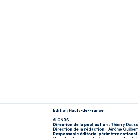
Édition Hauts-de-France
© CNRS
Direction de la publication :
Thierry Dauxo
Direction de la rédaction :
Jérôme Guilber
Responsable éditorial périmètre national 