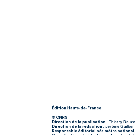
Édition Hauts-de-France
© CNRS
Direction de la publication :
Thierry Dauxo
Direction de la rédaction :
Jérôme Guilber
Responsable éditorial périmètre national 