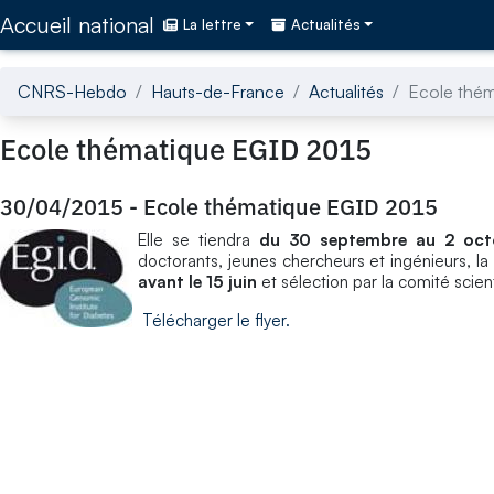
Accédez directement au contenu de la page
Accueil national
La lettre
Actualités
CNRS-Hebdo
Hauts-de-France
Actualités
Ecole thé
Ecole thématique EGID 2015
30/04/2015
-
Ecole thématique EGID 2015
Elle se tiendra
du 30 septembre au 2 oct
doctorants, jeunes chercheurs et ingénieurs, la 
avant le 15 juin
et sélection par la comité scien
Télécharger le flyer.