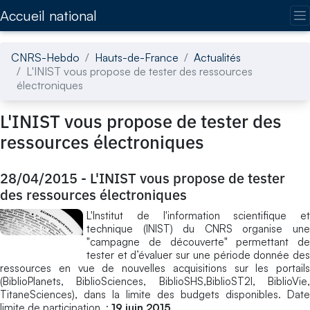
Accédez directement au contenu de la page
Accueil national
CNRS-Hebdo
Hauts-de-France
Actualités
L'INIST vous propose de tester des ressources
électroniques
L'INIST vous propose de tester des
ressources électroniques
28/04/2015
-
L'INIST vous propose de tester
des ressources électroniques
L'Institut de l'information scientifique et
technique (INIST) du CNRS organise une
"campagne de découverte" permettant de
tester et d’évaluer sur une période donnée des
ressources en vue de nouvelles acquisitions sur les portails
(BiblioPlanets, BiblioSciences, BiblioSHS,BiblioST2I, BiblioVie,
TitaneSciences), dans la limite des budgets disponibles. Date
limite de participation :
19 juin 2015
.