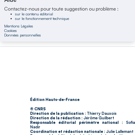
Contactez-nous pour toute suggestion ou problème :
sur le contenu éditorial
sur le fonctionnement technique
Mentions Légales
Cookies
Données personnelles
Édition Hauts-de-France
© CNRS
Direction de la publication :
Thierry Dauxois
Direction de la rédaction :
Jérôme Guilbert
Responsable éditorial périmètre national :
Sofia
Nadir
Coordination et rédaction nationale :
Julie Lallemant