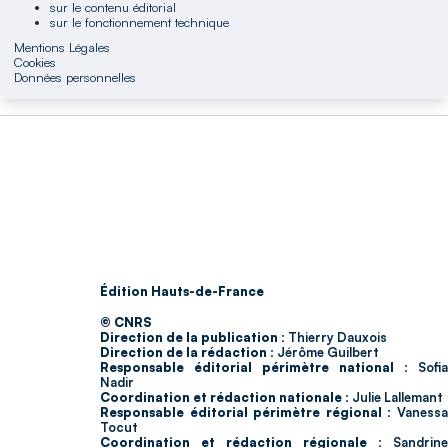
sur le contenu éditorial
sur le fonctionnement technique
Mentions Légales
Cookies
Données personnelles
Édition Hauts-de-France
© CNRS
Direction de la publication :
Thierry Dauxois
Direction de la rédaction :
Jérôme Guilbert
Responsable éditorial périmètre national :
Sofia
Nadir
Coordination et rédaction nationale :
Julie Lallemant
Responsable éditorial périmètre régional :
Vaness
Tocut
Coordination et rédaction régionale :
Sandrine