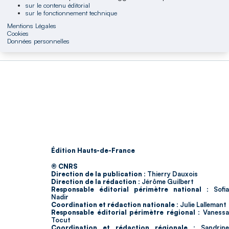
sur le contenu éditorial
sur le fonctionnement technique
Mentions Légales
Cookies
Données personnelles
Édition Hauts-de-France
© CNRS
Direction de la publication :
Thierry Dauxois
Direction de la rédaction :
Jérôme Guilbert
Responsable éditorial périmètre national :
Sofia
Nadir
Coordination et rédaction nationale :
Julie Lallemant
Responsable éditorial périmètre régional :
Vaness
Tocut
Coordination et rédaction régionale :
Sandrine