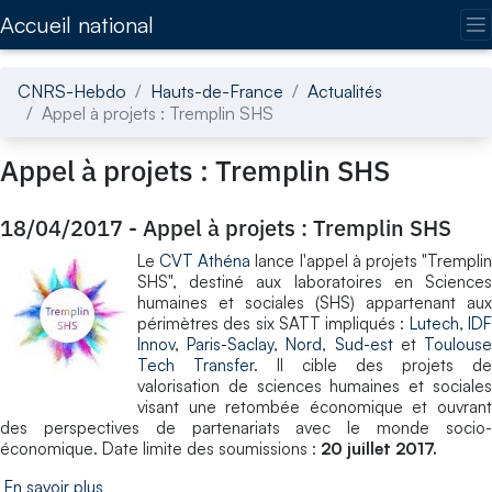
Accédez directement au contenu de la page
Accueil national
CNRS-Hebdo
Hauts-de-France
Actualités
Appel à projets : Tremplin SHS
Appel à projets : Tremplin SHS
18/04/2017
-
Appel à projets : Tremplin SHS
Le
CVT Athéna
lance l'appel à projets "Trempli
SHS", destiné aux laboratoires en Sciences
humaines et sociales (SHS) appartenant aux
périmètres des six SATT impliqués :
Lutech
,
ID
Innov
,
Paris-Saclay
,
Nord
,
Sud-est
et
Toulous
Tech Transfer
. Il cible des projets de
valorisation de sciences humaines et sociales
visant une retombée économique et ouvrant
des perspectives de partenariats avec le monde socio-
économique. Date limite des soumissions :
20 juillet 2017.
En savoir plus