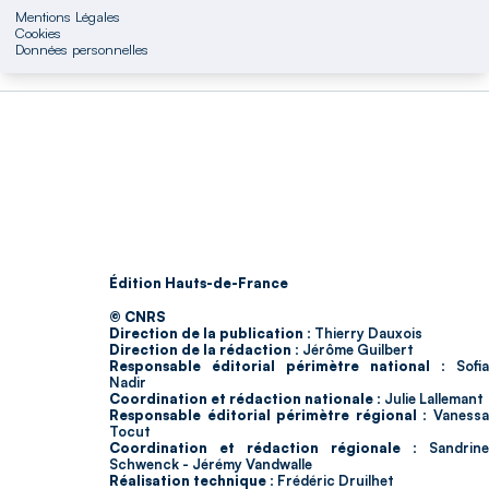
Mentions Légales
Cookies
Données personnelles
Édition Hauts-de-France
© CNRS
Direction de la publication :
Thierry Dauxois
Direction de la rédaction :
Jérôme Guilbert
Responsable éditorial périmètre national :
Sofia
Nadir
Coordination et rédaction nationale :
Julie Lallemant
Responsable éditorial périmètre régional :
Vaness
Tocut
Coordination et rédaction régionale :
Sandrine
Schwenck - Jérémy Vandwalle
Réalisation technique :
Frédéric Druilhet