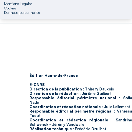
Mentions Légales
Cookies
Données personnelles
Édition Hauts-de-France
© CNRS
Direction de la publication :
Thierry Dauxois
Direction de la rédaction :
Jérôme Guilbert
Responsable éditorial périmètre national :
Sofia
Nadir
Coordination et rédaction nationale :
Julie Lallemant
Responsable éditorial périmètre régional :
Vaness
Tocut
Coordination et rédaction régionale :
Sandrine
Schwenck - Jérémy Vandwalle
Réalisation technique :
Frédéric Druilhet