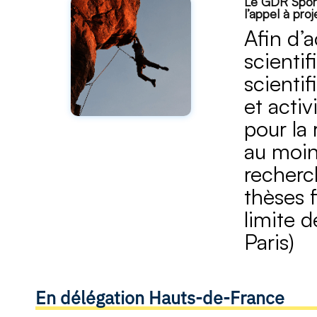
Le GDR Sports
l’appel à pro
Afin d’
scienti
scienti
et acti
pour la
au moin
recherc
thèses 
limite 
Paris)
En délégation Hauts-de-France