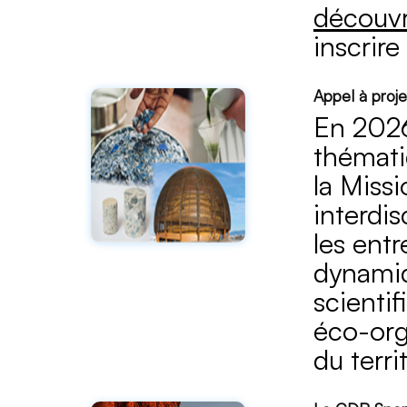
découvri
inscrire 
Appel à proj
En 2026
thémati
la Missi
interdis
les entr
dynamiq
scientif
éco-orga
du territ