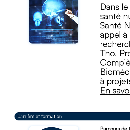
Dans le 
santé n
Santé N
appel à 
recherc
Tho, Pro
Compiè
Bioméca
à proje
En savoi
Carrière et formation
Parcours de 