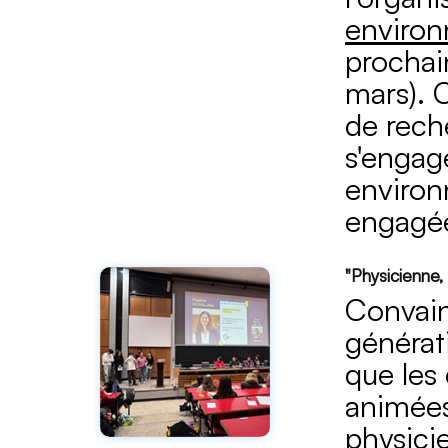
enviro
prochai
mars). 
de rech
s'engag
environ
engagé
"Physicienne,
Convain
générat
que les
animées
physici