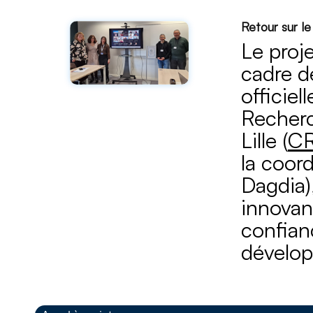
Retour sur l
Le proj
cadre d
officiel
Recherc
Lille (
CR
la coor
Dagdia)
innovant
confian
dévelop