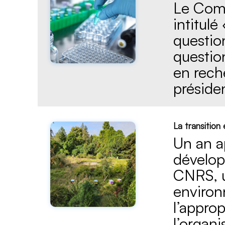
Le Comi
intitulé
questio
questio
en rech
présiden
La transitio
Un an a
dévelop
CNRS, u
environ
l’appro
l’organ