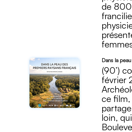
de 800 
francili
physicie
présent
femmes 
Dans la peau
(90’) c
février
Archéol
ce film
partage
loin, qu
Boulever