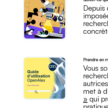
Depuis d
imposée
recherc
concrèt
Prendre en m
Vous so
recherc
autrices
met à d
»
qui pr
pratique