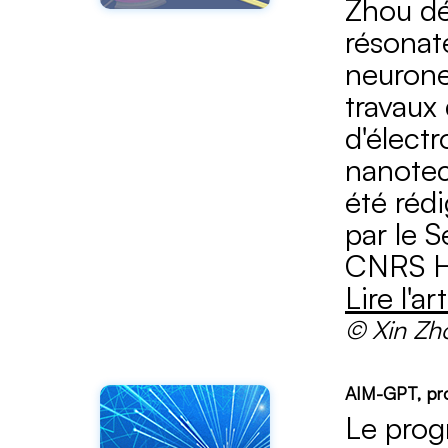
Zhou dé
résonat
neurones
travaux
d'élect
nanotec
été réd
par le 
CNRS H
Lire l'ar
© Xin Zh
AIM-GPT, proj
Le prog