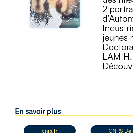
2 portr
d’Autom
Industri
jeunes 
Doctora
LAMIH.
Découvri
En savoir plus
cnrs.fr
CNRS Délé