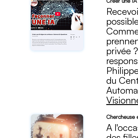
Créer une IA
Recevoi
possible
Comment
prennen
privée 
respons
Philipp
du
Cent
Automat
Visionne
Chercheuse e
A l'occ
des fil