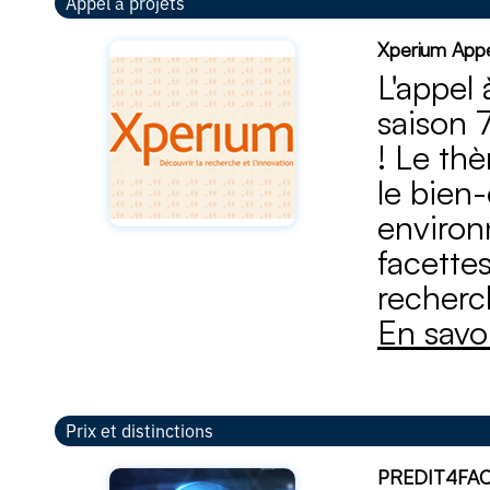
Appel à projets
Xperium Appel
L'appel 
saison 
! Le th
le bien
environ
facette
recherch
En savoi
Prix et distinctions
PREDIT4FACE 