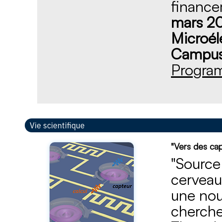
finance
mars 202
Microél
Campus 
Program
Vie scientifique
"Vers des cap
"Source
cerveau
une nouv
cherche