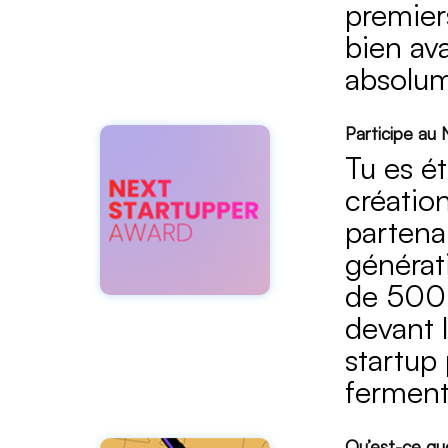
premiers
bien av
absolum
Participe au
Tu es ét
créatio
partena
générati
de 5000
devant 
startup 
ferment
Qu’est-ce que