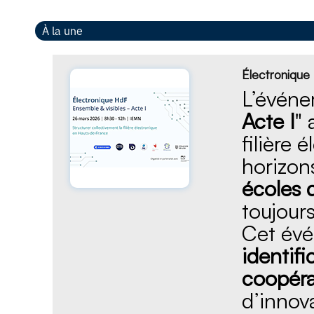
À la une
Électronique
L’événe
Acte I
" 
filière 
horizons
écoles 
toujours
Cet évé
identifi
coopéra
d’innov