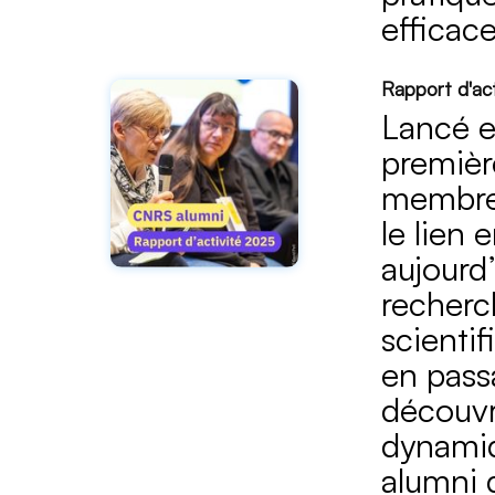
efficace
Rapport d'ac
Lancé e
premièr
membres
le lien 
aujourd’
recherc
scientif
en passa
découvr
dynamiq
alumni 