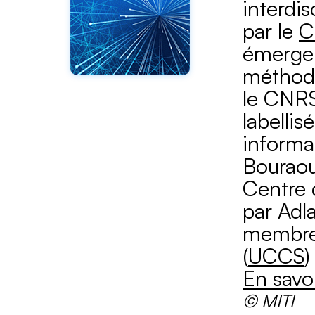
interdis
par le
C
émerger
méthodo
le CNRS 
labelli
informa
Bouraou
Centre 
par Adla
membre 
(
UCCS
)
En savoi
© MITI