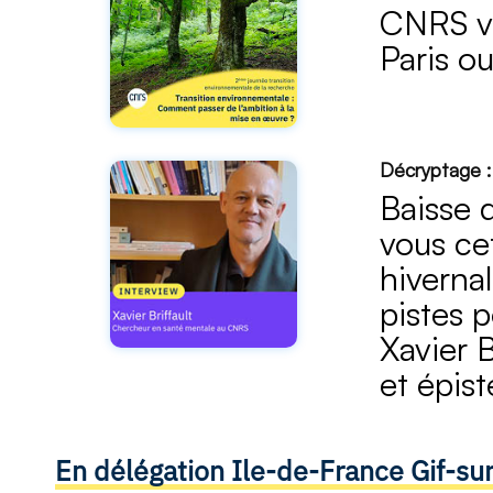
CNRS vo
Paris ou
Décryptage : 
Baisse d
vous ce
hiverna
pistes p
Xavier 
et épis
En délégation Ile-de-France Gif-su