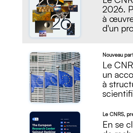
2026. P
à œuvre
d'un pr
Nouveau part
Le CNRS
un acco
à struct
scienti
Le CNRS, pre
En se c