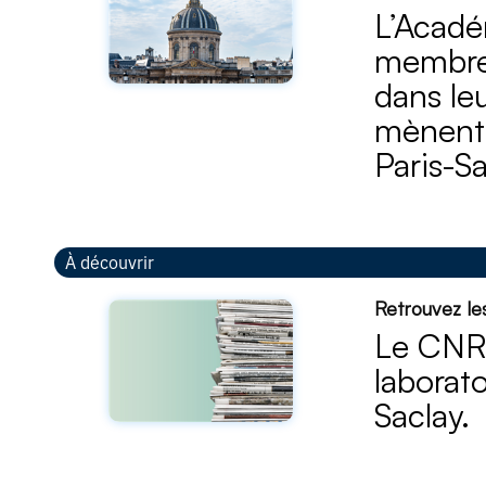
L’Acadé
membres
dans leu
mènent 
Paris-Sa
À découvrir
Retrouvez les
Le CNRS
laborato
Saclay.