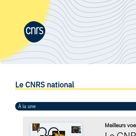
Le CNRS national
À la une
Meilleurs vo
Le CNRS