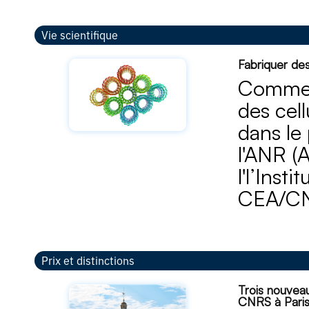
Vie scientifique
Fabriquer des
Comment
des cel
dans le
l'ANR (
l'l’Inst
CEA/CNR
Prix et distinctions
Trois nouvea
CNRS à Paris