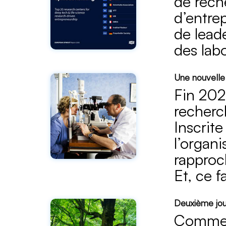
de rech
d’entre
de lead
des lab
Une nouvelle 
Fin 202
recherc
Inscrit
l’organ
rapproch
Et, ce 
Deuxième jou
​Commen