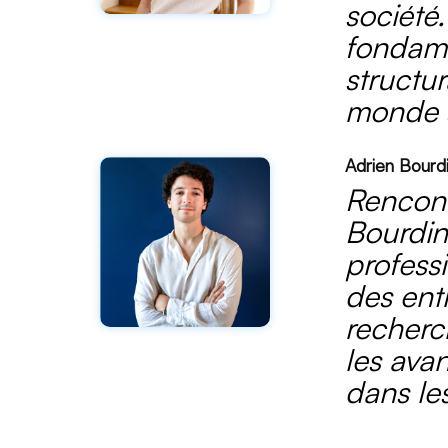
société
fondamen
structur
monde 
Adrien Bourd
Rencont
Bourdin
professi
des ent
recherc
les avan
dans les