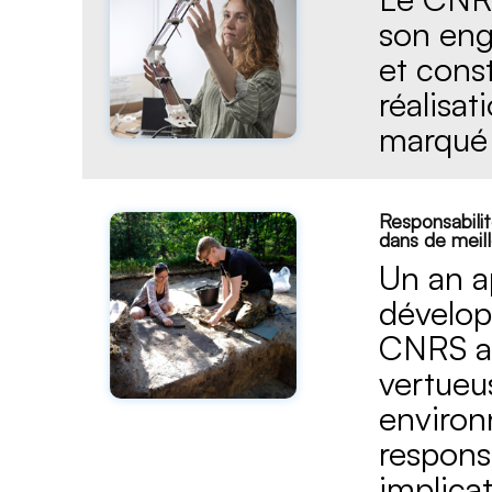
son eng
et cons
réalisa
marqué 
Responsabilit
dans de meill
Un an a
dévelop
CNRS a 
vertueus
environ
responsa
implicat