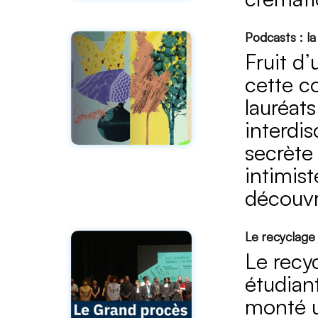
Podcasts : la
Fruit d
cette co
lauréats
interdis
secrète 
intimist
découvri
Le recyclage 
Le recyc
étudian
monté u