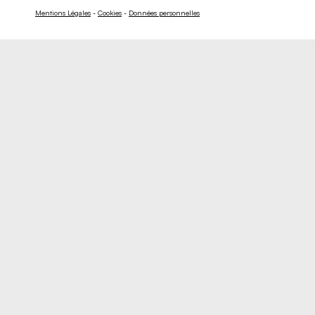
Mentions Légales
-
Cookies
-
Données personnelles