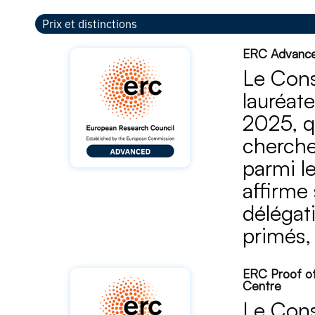
Prix et distinctions
ERC Advanced
Le Cons
lauréat
2025, q
cherche
parmi l
affirme
délégat
primés, 
ERC Proof of
Centre
Le Cons