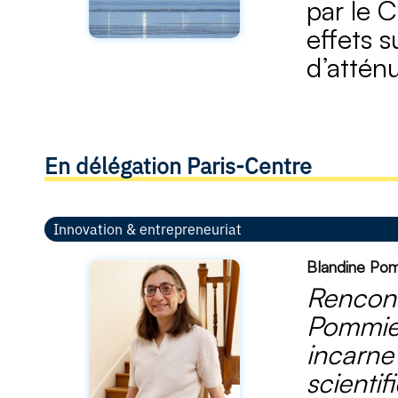
par le C
effets s
d’atténu
En délégation Paris-Centre
Innovation & entrepreneuriat
Blandine Pomm
Rencont
Pommier
incarne
scientif