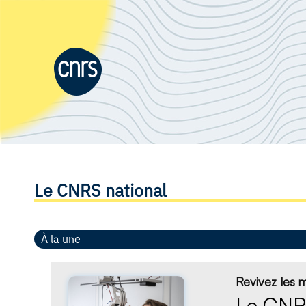
Le CNRS national
À la une
Revivez les
Le CNRS 