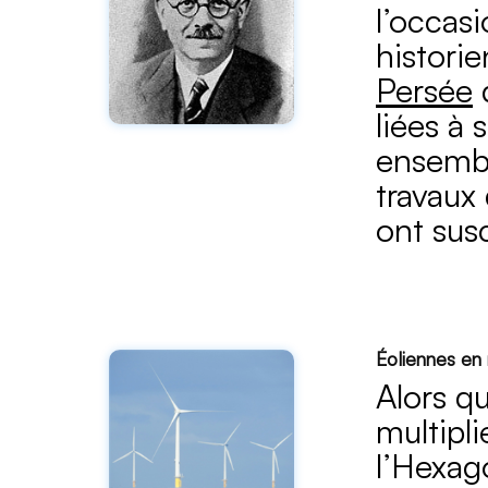
l’occasi
historie
Persée
d
liées à
ensembl
travaux
ont sus
Éoliennes en 
Alors qu
multipl
l’Hexag