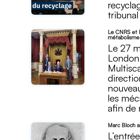
recyclag
tribuna
Le CNRS et I
métabolisme
Le 27 m
London 
Multisc
directi
nouveau
les méc
afin de
Marc Bloch a
L’entré