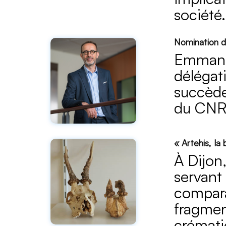
société.
Nomination 
Emmanue
délégat
succède
du CNRS
« Artehis, la
À Dijon,
servant
compara
fragmen
crémati