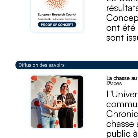
résulta
Concept
ont été
sont is
Diffusion des savoirs
La chasse au
l’Arces
L'Univer
communi
Chroniq
chasse a
public 