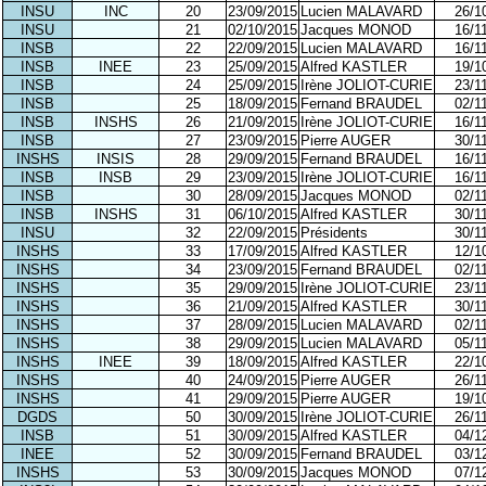
INSU
INC
20
23/09/2015
Lucien MALAVARD
26/1
INSU
21
02/10/2015
Jacques MONOD
16/1
INSB
22
22/09/2015
Lucien MALAVARD
16/1
INSB
INEE
23
25/09/2015
Alfred KASTLER
19/1
INSB
24
25/09/2015
Irène JOLIOT-CURIE
23/1
INSB
25
18/09/2015
Fernand BRAUDEL
02/1
INSB
INSHS
26
21/09/2015
Irène JOLIOT-CURIE
16/1
INSB
27
23/09/2015
Pierre AUGER
30/1
INSHS
INSIS
28
29/09/2015
Fernand BRAUDEL
16/1
INSB
INSB
29
23/09/2015
Irène JOLIOT-CURIE
16/1
INSB
30
28/09/2015
Jacques MONOD
02/1
INSB
INSHS
31
06/10/2015
Alfred KASTLER
30/1
INSU
32
22/09/2015
Présidents
30/1
INSHS
33
17/09/2015
Alfred KASTLER
12/1
INSHS
34
23/09/2015
Fernand BRAUDEL
02/1
INSHS
35
29/09/2015
Irène JOLIOT-CURIE
23/1
INSHS
36
21/09/2015
Alfred KASTLER
30/1
INSHS
37
28/09/2015
Lucien MALAVARD
02/1
INSHS
38
29/09/2015
Lucien MALAVARD
05/1
INSHS
INEE
39
18/09/2015
Alfred KASTLER
22/1
INSHS
40
24/09/2015
Pierre AUGER
26/1
INSHS
41
29/09/2015
Pierre AUGER
19/1
DGDS
50
30/09/2015
Irène JOLIOT-CURIE
26/1
INSB
51
30/09/2015
Alfred KASTLER
04/1
INEE
52
30/09/2015
Fernand BRAUDEL
03/1
INSHS
53
30/09/2015
Jacques MONOD
07/1