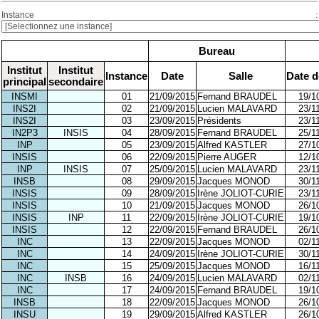
Instance :
Bureau
Institut
Institut
Instance
Date
Salle
Date d
principal
secondaire
INSMI
01
21/09/2015
Fernand BRAUDEL
19/1
INS2I
02
21/09/2015
Lucien MALAVARD
23/1
INS2I
03
23/09/2015
Présidents
23/1
IN2P3
INSIS
04
28/09/2015
Fernand BRAUDEL
25/1
INP
05
23/09/2015
Alfred KASTLER
27/1
INSIS
06
22/09/2015
Pierre AUGER
12/1
INP
INSIS
07
25/09/2015
Lucien MALAVARD
23/1
INSB
08
29/09/2015
Jacques MONOD
30/1
INSIS
09
28/09/2015
Irène JOLIOT-CURIE
23/1
INSIS
10
21/09/2015
Jacques MONOD
26/1
INSIS
INP
11
22/09/2015
Irène JOLIOT-CURIE
19/1
INSIS
12
22/09/2015
Fernand BRAUDEL
26/1
INC
13
22/09/2015
Jacques MONOD
02/1
INC
14
24/09/2015
Irène JOLIOT-CURIE
30/1
INC
15
25/09/2015
Jacques MONOD
16/1
INC
INSB
16
24/09/2015
Lucien MALAVARD
02/1
INC
17
24/09/2015
Fernand BRAUDEL
19/1
INSB
18
22/09/2015
Jacques MONOD
26/1
INSU
19
29/09/2015
Alfred KASTLER
26/1