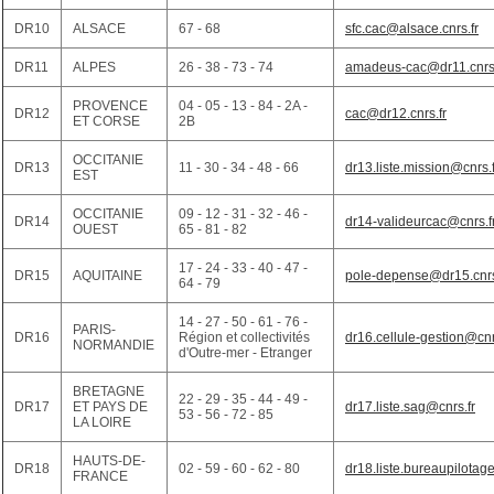
DR10
ALSACE
67 - 68
sfc.cac@alsace.cnrs.fr
DR11
ALPES
26 - 38 - 73 - 74
amadeus-cac@dr11.cnrs.
PROVENCE
04 - 05 - 13 - 84 - 2A -
DR12
cac@dr12.cnrs.fr
ET CORSE
2B
OCCITANIE
DR13
11 - 30 - 34 - 48 - 66
dr13.liste.mission@cnrs.f
EST
OCCITANIE
09 - 12 - 31 - 32 - 46 -
DR14
dr14-valideurcac@cnrs.f
OUEST
65 - 81 - 82
17 - 24 - 33 - 40 - 47 -
DR15
AQUITAINE
pole-depense@dr15.cnrs
64 - 79
14 - 27 - 50 - 61 - 76 -
PARIS-
DR16
Région et collectivités
dr16.cellule-gestion@cnr
NORMANDIE
d'Outre-mer - Etranger
BRETAGNE
22 - 29 - 35 - 44 - 49 -
DR17
ET PAYS DE
dr17.liste.sag@cnrs.fr
53 - 56 - 72 - 85
LA LOIRE
HAUTS-DE-
DR18
02 - 59 - 60 - 62 - 80
dr18.liste.bureaupilotag
FRANCE