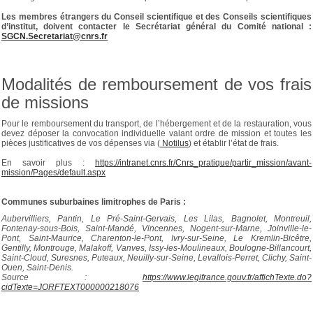
Les membres étrangers du Conseil scientifique et des Conseils scientifiques
d’institut, doivent contacter le Secrétariat général du Comité national :
SGCN.Secretariat@cnrs.fr
Modalités de remboursement de vos frais
de missions
Pour le remboursement du transport, de l’hébergement et de la restauration, vous
devez déposer la convocation individuelle valant ordre de mission et toutes les
pièces justificatives de vos dépenses via (
Notilus
) et établir l’état de frais.
En savoir plus :
https://intranet.cnrs.fr/Cnrs_pratique/partir_mission/avant-
mission/Pages/default.aspx
Communes suburbaines limitrophes de Paris :
Aubervilliers, Pantin, Le Pré-Saint-Gervais, Les Lilas, Bagnolet, Montreuil,
Fontenay-sous-Bois, Saint-Mandé, Vincennes, Nogent-sur-Marne, Joinville-le-
Pont, Saint-Maurice, Charenton-le-Pont, Ivry-sur-Seine, Le Kremlin-Bicêtre,
Gentilly, Montrouge, Malakoff, Vanves, Issy-les-Moulineaux, Boulogne-Billancourt,
Saint-Cloud, Suresnes, Puteaux, Neuilly-sur-Seine, Levallois-Perret, Clichy, Saint-
Ouen, Saint-Denis.
Source :
https://www.legifrance.gouv.fr/affichTexte.do?
cidTexte=JORFTEXT000000218076