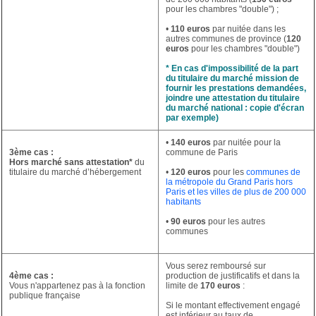
pour les chambres "double") ;
•
110 euros
par nuitée dans les
autres communes de province (
120
euros
pour les chambres "double")
* En cas d'impossibilité de la part
du titulaire du marché mission de
fournir les prestations demandées,
joindre une attestation du titulaire
du marché national : copie d'écran
par exemple)
•
140 euros
par nuitée pour la
3ème cas :
commune de Paris
Hors marché sans attestation*
du
titulaire du marché d’hébergement
•
120 euros
pour les
communes de
la métropole du Grand Paris hors
Paris et les villes de plus de 200 000
habitants
•
90 euros
pour les autres
communes
Vous serez remboursé sur
4ème cas :
production de justificatifs et dans la
Vous n'appartenez pas à la fonction
limite de
170 euros
:
publique française
Si le montant effectivement engagé
est inférieur au taux de