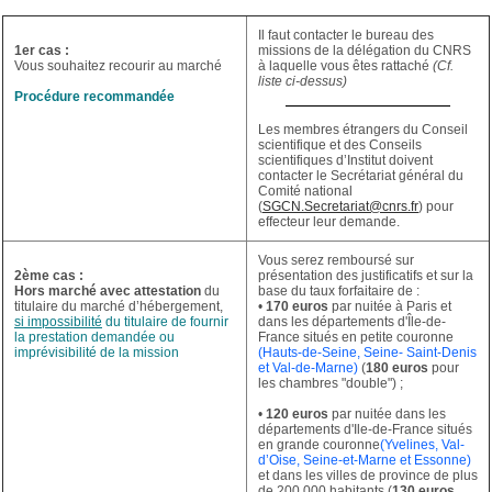
Il faut contacter le bureau des
1er cas :
missions de la délégation du CNRS
Vous souhaitez recourir au marché
à laquelle vous êtes rattaché
(Cf.
liste ci-dessus)
Procédure recommandée
Les membres étrangers du Conseil
scientifique et des Conseils
scientifiques d’Institut doivent
contacter le Secrétariat général du
Comité national
(
SGCN.Secretariat@cnrs.fr
) pour
effecteur leur demande.
Vous serez remboursé sur
2ème cas :
présentation des justificatifs et sur la
Hors marché avec attestation
du
base du taux forfaitaire de :
titulaire du marché d’hébergement,
•
170 euros
par nuitée à Paris et
si impossibilité
du titulaire de fournir
dans les départements d'Île-de-
la prestation demandée ou
France situés en petite couronne
imprévisibilité de la mission
(Hauts-de-Seine, Seine- Saint-Denis
et Val-de-Marne)
(
180 euros
pour
les chambres "double") ;
•
120 euros
par nuitée dans les
départements d'Ile-de-France situés
en grande couronne
(Yvelines, Val-
d’Oise, Seine-et-Marne et Essonne)
et dans les villes de province de plus
de 200 000 habitants (
130 euros