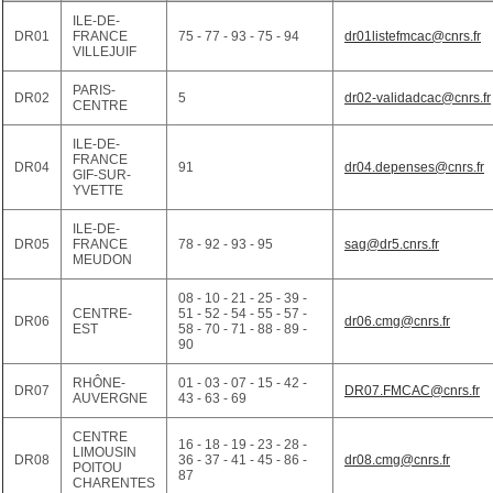
ILE-DE-
DR01
FRANCE
75 - 77 - 93 - 75 - 94
dr01listefmcac@cnrs.fr
VILLEJUIF
PARIS-
DR02
5
dr02-validadcac@cnrs.fr
CENTRE
ILE-DE-
FRANCE
DR04
91
dr04.depenses@cnrs.fr
GIF-SUR-
YVETTE
ILE-DE-
DR05
FRANCE
78 - 92 - 93 - 95
sag@dr5.cnrs.fr
MEUDON
08 - 10 - 21 - 25 - 39 -
CENTRE-
51 - 52 - 54 - 55 - 57 -
DR06
dr06.cmg@cnrs.fr
EST
58 - 70 - 71 - 88 - 89 -
90
RHÔNE-
01 - 03 - 07 - 15 - 42 -
DR07
DR07.FMCAC@cnrs.fr
AUVERGNE
43 - 63 - 69
CENTRE
16 - 18 - 19 - 23 - 28 -
LIMOUSIN
DR08
36 - 37 - 41 - 45 - 86 -
dr08.cmg@cnrs.fr
POITOU
87
CHARENTES