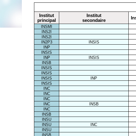
Institut
Institut
In
principal
secondaire
INSMI
INS2I
INS2I
IN2P3
INSIS
INP
INSIS
INP
INSIS
INSB
INSIS
INSIS
INSIS
INP
INSIS
INC
INC
INC
INC
INSB
INC
INSB
INSU
INSU
INC
INSU
INSB