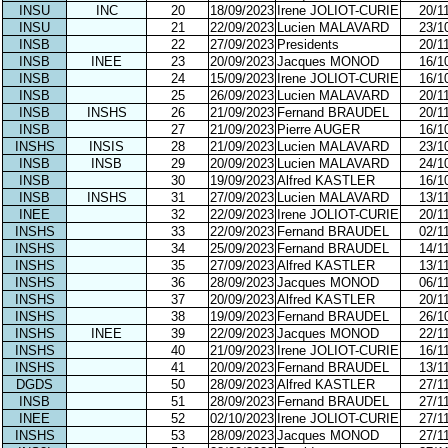
INSU
INC
20
18/09/2023
Irene JOLIOT-CURIE
20/1
INSU
21
22/09/2023
Lucien MALAVARD
23/1
INSB
22
27/09/2023
Presidents
20/1
INSB
INEE
23
20/09/2023
Jacques MONOD
16/1
INSB
24
15/09/2023
Irene JOLIOT-CURIE
16/1
INSB
25
26/09/2023
Lucien MALAVARD
20/1
INSB
INSHS
26
21/09/2023
Fernand BRAUDEL
20/1
INSB
27
21/09/2023
Pierre AUGER
16/1
INSHS
INSIS
28
21/09/2023
Lucien MALAVARD
23/1
INSB
INSB
29
20/09/2023
Lucien MALAVARD
24/1
INSB
30
19/09/2023
Alfred KASTLER
16/1
INSB
INSHS
31
27/09/2023
Lucien MALAVARD
13/1
INEE
32
22/09/2023
Irene JOLIOT-CURIE
20/1
INSHS
33
22/09/2023
Fernand BRAUDEL
02/1
INSHS
34
25/09/2023
Fernand BRAUDEL
14/1
INSHS
35
27/09/2023
Alfred KASTLER
13/1
INSHS
36
28/09/2023
Jacques MONOD
06/1
INSHS
37
20/09/2023
Alfred KASTLER
20/1
INSHS
38
19/09/2023
Fernand BRAUDEL
26/1
INSHS
INEE
39
22/09/2023
Jacques MONOD
22/1
INSHS
40
21/09/2023
Irene JOLIOT-CURIE
16/1
INSHS
41
20/09/2023
Fernand BRAUDEL
13/1
DGDS
50
28/09/2023
Alfred KASTLER
27/1
INSB
51
28/09/2023
Fernand BRAUDEL
27/1
INEE
52
02/10/2023
Irene JOLIOT-CURIE
27/1
INSHS
53
28/09/2023
Jacques MONOD
27/1