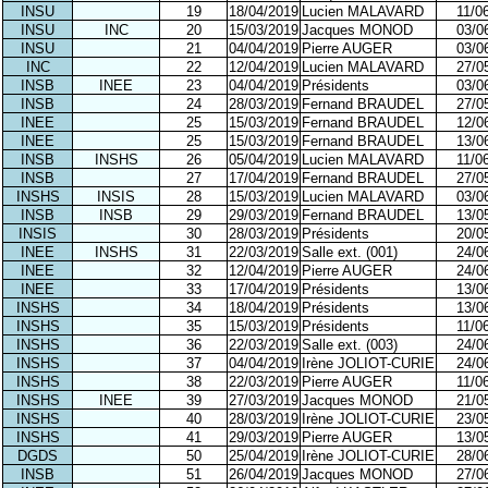
INSU
19
18/04/2019
Lucien MALAVARD
11/0
INSU
INC
20
15/03/2019
Jacques MONOD
03/0
INSU
21
04/04/2019
Pierre AUGER
03/0
INC
22
12/04/2019
Lucien MALAVARD
27/0
INSB
INEE
23
04/04/2019
Présidents
03/0
INSB
24
28/03/2019
Fernand BRAUDEL
27/0
INEE
25
15/03/2019
Fernand BRAUDEL
12/0
INEE
25
15/03/2019
Fernand BRAUDEL
13/0
INSB
INSHS
26
05/04/2019
Lucien MALAVARD
11/0
INSB
27
17/04/2019
Fernand BRAUDEL
27/0
INSHS
INSIS
28
15/03/2019
Lucien MALAVARD
03/0
INSB
INSB
29
29/03/2019
Fernand BRAUDEL
13/0
INSIS
30
28/03/2019
Présidents
20/0
INEE
INSHS
31
22/03/2019
Salle ext. (001)
24/0
INEE
32
12/04/2019
Pierre AUGER
24/0
INEE
33
17/04/2019
Présidents
13/0
INSHS
34
18/04/2019
Présidents
13/0
INSHS
35
15/03/2019
Présidents
11/0
INSHS
36
22/03/2019
Salle ext. (003)
24/0
INSHS
37
04/04/2019
Irène JOLIOT-CURIE
24/0
INSHS
38
22/03/2019
Pierre AUGER
11/0
INSHS
INEE
39
27/03/2019
Jacques MONOD
21/0
INSHS
40
28/03/2019
Irène JOLIOT-CURIE
23/0
INSHS
41
29/03/2019
Pierre AUGER
13/0
DGDS
50
25/04/2019
Irène JOLIOT-CURIE
28/0
INSB
51
26/04/2019
Jacques MONOD
27/0