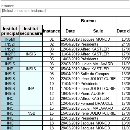
Instance :
Bureau
Institut
Institut
Instance
Date
Salle
Date d
principal
secondaire
INSMI
01
12/04/2019
Jacques MONOD
13/0
INS2I
02
05/04/2019
Présidents
24/0
INS2I
03
12/04/2019
Alfred KASTLER
17/0
IN2P3
INSIS
04
11/04/2019
Alfred KASTLER
17/0
INP
05
14/03/2019
Présidents
20/0
INSIS
06
22/03/2019
Lucien MALAVARD
11/0
INP
INSIS
07
05/04/2019
Alfred KASTLER
03/0
INSIS
08
05/04/2019
Salle du Campus
13/0
INSIS
09
22/03/2019
Irène JOLIOT-CURIE
27/0
INSIS
10
11/04/2019
Présidents
13/0
INSIS
INP
11
17/04/2019
Irène JOLIOT-CURIE
27/0
INSIS
12
19/04/2019
Pierre AUGER
17/0
INC
13
29/03/2019
Alfred KASTLER
13/0
INC
14
12/04/2019
Fernand BRAUDEL
17/0
INC
15
28/03/2019
Lucien MALAVARD
20/0
INC
INSB
16
15/03/2019
Irène JOLIOT-CURIE
17/0
INC
17
22/03/2019
Présidents
20/0
INC
18
29/03/2019
Jacques MONOD
13/0
INC
18
29/03/2019
Jacques MONOD
11/0