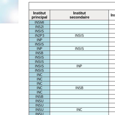
Institut
Institut
In
principal
secondaire
INSMI
INS2I
INSIS
IN2P3
INSIS
INP
INSIS
INP
INSIS
INSB
INSIS
INSIS
INSIS
INP
INSIS
INC
INC
INC
INC
INSB
INC
INSB
INSU
INSU
INSU
INC
INSU