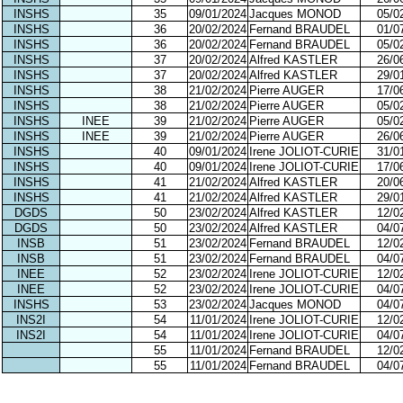
INSHS
35
09/01/2024
Jacques MONOD
05/0
INSHS
36
20/02/2024
Fernand BRAUDEL
01/0
INSHS
36
20/02/2024
Fernand BRAUDEL
05/0
INSHS
37
20/02/2024
Alfred KASTLER
26/0
INSHS
37
20/02/2024
Alfred KASTLER
29/0
INSHS
38
21/02/2024
Pierre AUGER
17/0
INSHS
38
21/02/2024
Pierre AUGER
05/0
INSHS
INEE
39
21/02/2024
Pierre AUGER
05/0
INSHS
INEE
39
21/02/2024
Pierre AUGER
26/0
INSHS
40
09/01/2024
Irene JOLIOT-CURIE
31/0
INSHS
40
09/01/2024
Irene JOLIOT-CURIE
17/0
INSHS
41
21/02/2024
Alfred KASTLER
20/0
INSHS
41
21/02/2024
Alfred KASTLER
29/0
DGDS
50
23/02/2024
Alfred KASTLER
12/0
DGDS
50
23/02/2024
Alfred KASTLER
04/0
INSB
51
23/02/2024
Fernand BRAUDEL
12/0
INSB
51
23/02/2024
Fernand BRAUDEL
04/0
INEE
52
23/02/2024
Irene JOLIOT-CURIE
12/0
INEE
52
23/02/2024
Irene JOLIOT-CURIE
04/0
INSHS
53
23/02/2024
Jacques MONOD
04/0
INS2I
54
11/01/2024
Irene JOLIOT-CURIE
12/0
INS2I
54
11/01/2024
Irene JOLIOT-CURIE
04/0
55
11/01/2024
Fernand BRAUDEL
12/0
55
11/01/2024
Fernand BRAUDEL
04/0