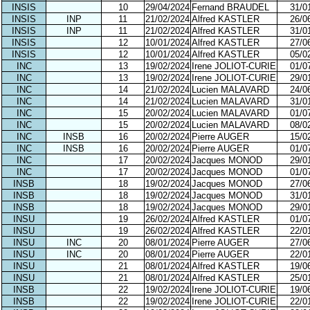
INSIS
10
29/04/2024
Fernand BRAUDEL
31/0
INSIS
INP
11
21/02/2024
Alfred KASTLER
26/0
INSIS
INP
11
21/02/2024
Alfred KASTLER
31/0
INSIS
12
10/01/2024
Alfred KASTLER
27/0
INSIS
12
10/01/2024
Alfred KASTLER
05/0
INC
13
19/02/2024
Irene JOLIOT-CURIE
01/0
INC
13
19/02/2024
Irene JOLIOT-CURIE
29/0
INC
14
21/02/2024
Lucien MALAVARD
24/0
INC
14
21/02/2024
Lucien MALAVARD
31/0
INC
15
20/02/2024
Lucien MALAVARD
01/0
INC
15
20/02/2024
Lucien MALAVARD
08/0
INC
INSB
16
20/02/2024
Pierre AUGER
15/0
INC
INSB
16
20/02/2024
Pierre AUGER
01/0
INC
17
20/02/2024
Jacques MONOD
29/0
INC
17
20/02/2024
Jacques MONOD
01/0
INSB
18
19/02/2024
Jacques MONOD
27/0
INSB
18
19/02/2024
Jacques MONOD
31/0
INSB
18
19/02/2024
Jacques MONOD
29/0
INSU
19
26/02/2024
Alfred KASTLER
01/0
INSU
19
26/02/2024
Alfred KASTLER
22/0
INSU
INC
20
08/01/2024
Pierre AUGER
27/0
INSU
INC
20
08/01/2024
Pierre AUGER
22/0
INSU
21
08/01/2024
Alfred KASTLER
19/0
INSU
21
08/01/2024
Alfred KASTLER
25/0
INSB
22
19/02/2024
Irene JOLIOT-CURIE
19/0
INSB
22
19/02/2024
Irene JOLIOT-CURIE
22/0