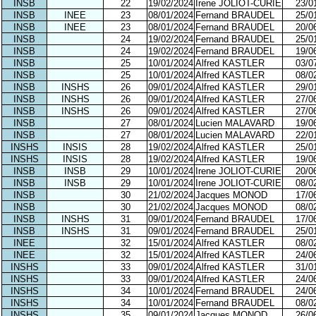
INSB
22
19/02/2024
Irene JOLIOT-CURIE
23/0
INSB
INEE
23
08/01/2024
Fernand BRAUDEL
25/0
INSB
INEE
23
08/01/2024
Fernand BRAUDEL
20/0
INSB
24
19/02/2024
Fernand BRAUDEL
25/0
INSB
24
19/02/2024
Fernand BRAUDEL
19/0
INSB
25
10/01/2024
Alfred KASTLER
03/0
INSB
25
10/01/2024
Alfred KASTLER
08/0
INSB
INSHS
26
09/01/2024
Alfred KASTLER
29/0
INSB
INSHS
26
09/01/2024
Alfred KASTLER
27/0
INSB
INSHS
26
09/01/2024
Alfred KASTLER
27/0
INSB
27
08/01/2024
Lucien MALAVARD
19/0
INSB
27
08/01/2024
Lucien MALAVARD
22/0
INSHS
INSIS
28
19/02/2024
Alfred KASTLER
25/0
INSHS
INSIS
28
19/02/2024
Alfred KASTLER
19/0
INSB
INSB
29
10/01/2024
Irene JOLIOT-CURIE
20/0
INSB
INSB
29
10/01/2024
Irene JOLIOT-CURIE
08/0
INSB
30
21/02/2024
Jacques MONOD
17/0
INSB
30
21/02/2024
Jacques MONOD
08/0
INSB
INSHS
31
09/01/2024
Fernand BRAUDEL
17/0
INSB
INSHS
31
09/01/2024
Fernand BRAUDEL
25/0
INEE
32
15/01/2024
Alfred KASTLER
08/0
INEE
32
15/01/2024
Alfred KASTLER
24/0
INSHS
33
09/01/2024
Alfred KASTLER
31/0
INSHS
33
09/01/2024
Alfred KASTLER
24/0
INSHS
34
10/01/2024
Fernand BRAUDEL
24/0
INSHS
34
10/01/2024
Fernand BRAUDEL
08/0
INSHS
35
09/01/2024
Jacques MONOD
26/0