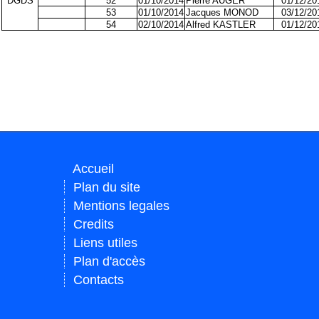
DGDS
52
01/10/2014
Pierre AUGER
01/12/20
53
01/10/2014
Jacques MONOD
03/12/20
54
02/10/2014
Alfred KASTLER
01/12/20
Accueil
Plan du site
Mentions legales
Credits
Liens utiles
Plan d'accès
Contacts