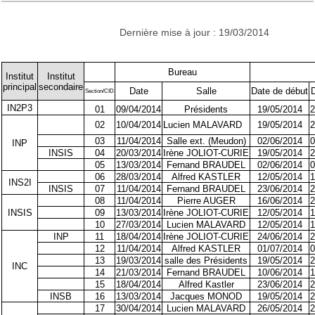
Dernière mise à jour : 19/03/2014
Bureau
Institut
Institut
principal
secondaire
Date
Salle
Date de début
D
Section/CID
IN2P3
01
09/04/2014
Présidents
19/05/2014
2
02
10/04/2014
Lucien MALAVARD
19/05/2014
2
03
11/04/2014
Salle ext. (Meudon)
02/06/2014
0
INP
INSIS
04
20/03/2014
Irène JOLIOT-CURIE
19/05/2014
2
05
13/03/2014
Fernand BRAUDEL
02/06/2014
0
06
28/03/2014
Alfred KASTLER
12/05/2014
1
INS2I
INSIS
07
11/04/2014
Fernand BRAUDEL
23/06/2014
2
08
11/04/2014
Pierre AUGER
16/06/2014
2
INSIS
09
13/03/2014
Irène JOLIOT-CURIE
12/05/2014
1
10
27/03/2014
Lucien MALAVARD
12/05/2014
1
INP
11
18/04/2014
Irène JOLIOT-CURIE
24/06/2014
2
12
11/04/2014
Alfred KASTLER
01/07/2014
0
13
19/03/2014
salle des Présidents
19/05/2014
2
INC
14
21/03/2014
Fernand BRAUDEL
10/06/2014
1
15
18/04/2014
Alfred Kastler
23/06/2014
2
INSB
16
13/03/2014
Jacques MONOD
19/05/2014
2
17
30/04/2014
Lucien MALAVARD
26/05/2014
2