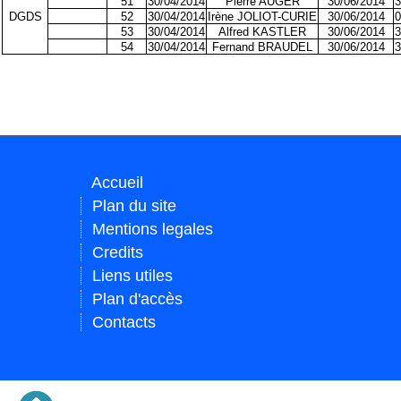
51
30/04/2014
Pierre AUGER
30/06/2014
3
DGDS
52
30/04/2014
Irène JOLIOT-CURIE
30/06/2014
0
53
30/04/2014
Alfred KASTLER
30/06/2014
3
54
30/04/2014
Fernand BRAUDEL
30/06/2014
3
Accueil
Plan du site
Mentions legales
Credits
Liens utiles
Plan d'accès
Contacts