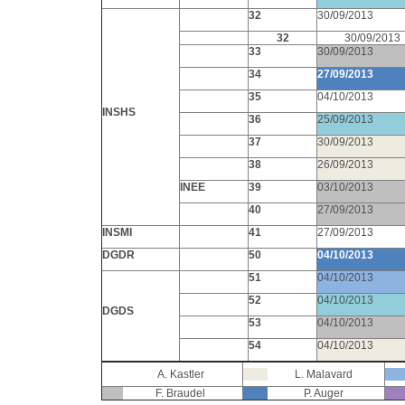
32
30/09/2013
32
30/09/2013
33
30/09/2013
34
27/09/2013
35
04/10/2013
INSHS
36
25/09/2013
37
30/09/2013
38
26/09/2013
INEE
39
03/10/2013
40
27/09/2013
INSMI
41
27/09/2013
DGDR
50
04/10/2013
51
04/10/2013
52
04/10/2013
DGDS
53
04/10/2013
54
04/10/2013
A. Kastler
L. Malavard
F. Braudel
P. Auger