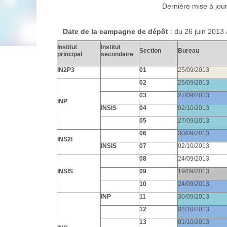
Dernière mise à jou
Date de la campagne de dépôt
: du 26 juin 2013
Institut
Institut
Section
Bureau
principal
secondaire
IN2P3
01
25/09/2013
02
26/09/2013
03
27/09/2013
INP
INSIS
04
02/10/2013
05
27/09/2013
06
30/09/2013
INS2I
INSIS
07
02/10/2013
08
24/09/2013
INSIS
09
19/09/2013
10
24/09/2013
INP
11
30/09/2013
12
02/10/2013
13
01/10/2013