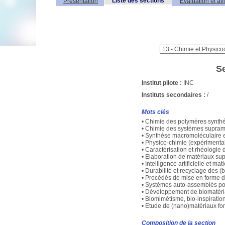
Liste des sections
Présentation
Evaluation et av
Se
Institut pilote :
INC
Instituts secondaires :
/
Mots clés
• Chimie des polymères synthé
• Chimie des systèmes supram
• Synthèse macromoléculaire e
• Physico-chimie (expérimental
• Caractérisation et rhéologie
• Elaboration de matériaux su
• Intelligence artificielle et 
• Durabilité et recyclage des 
• Procédés de mise en forme d
• Systèmes auto-assemblés pour
• Développement de biomatéri
• Biomimétisme, bio-inspiration
• Etude de (nano)matériaux fon
Composition de la section