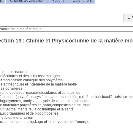
is
Critères d'évaluation
Motions
Calendriers
← R
ction 13 : Chimie et Physicochimie de la matière mo
tiques et naturels
oléculaires et des auto-assemblages
t modification chimique des polymères
e et théorique) et ingénierie de la matière molle
 des polymères
pramoléculaires, macromoléculaires et composites
matière molle (polymères, systèmes auto-assemblés, colloïdes, tensioactifs, cristaux l
(bio)polymères, analyse du cycle de vie des (bio)plastiques
e matériaux polymères et (nano)composites de structure
 l’agroalimentaire, la cosmétique et la santé
aux organiques et de biocomposites
 et biominéralisation
ctionnels pour le stockage et la conversion de l'énergie