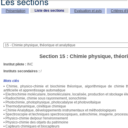
Les sections
Liste des sections
Présentation
Evaluation et avis
Critères d'
Section 15 : Chimie physique, théor
Institut pilote :
INC
Instituts secondaires :
/
Mots clés
• Chimie, physico-chimie et biochimie théorique, algorithmique de chimie th
artificielle et apprentissage automatique
• Electrochimie moléculaire, biomoléculaire, localisée, production et stockage él
• Radiochimie, chimie sous rayonnement, sonochimie
• Photochimie, photophysique, photocatalyse et photovoltaïque
• Thermodynamique, cinétique chimique
• Chimie Analytique, développements instrumentaux et méthodologiques
• Spectroscopie et techniques spectroscopiques, astrochimie, imagerie, processu
• Physico-chimie de/pour l'environnement
• Physico-chimie des objets du patrimoine
• Capteurs chimiques et biocapteurs