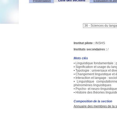
Liste des sections
Présentation
Evaluation et av
Institut pilote :
INSHS
Instituts secondaires :
/
Mots clés
• Linguistique fondamentale :
• Signification et usage du la
• Typologie : universaux et dive
• Changement linguistique et é
• Interaction et langage : socio
• Linguistique computationn
phénomènes linguistiques
• Psycho- et neuro-linguistiqu
• Histoire des théories linguist
Composition de la section
Annuaire des membres de la s