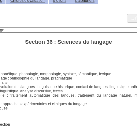
is
Critères d'évaluation
Motions
Calendriers
← R
Section 36 : Sciences du langage
 phonétique, phonologie, morphologie, syntaxe, sémantique, lexique
ngage : philosophie du langage, pragmatique
rsité
volution des langues : linguistique historique, contact de langues, linguistique an
linguistique, analyse discursive, textes
elle : traitement automatique des langues, traitement du langage naturel, m
e : approches expérimentales et cliniques du langage
iques
ection