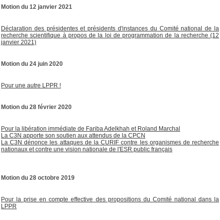
Motion du 12 janvier 2021
Déclaration des présidentes et présidents d'instances du Comité national de la
recherche scientifique à propos de la loi de programmation de la recherche (12
janvier 2021)
Motion du 24 juin 2020
Pour une autre LPPR !
Motion du 28 février 2020
Pour la libération immédiate de Fariba Adelkhah et Roland Marchal
La C3N apporte son soutien aux attendus de la CPCN
La C3N dénonce les attaques de la CURIF contre les organismes de recherche
nationaux et contre une vision nationale de l'ESR public français
Motion du 28 octobre 2019
Pour la prise en compte effective des propositions du Comité national dans la
LPPR