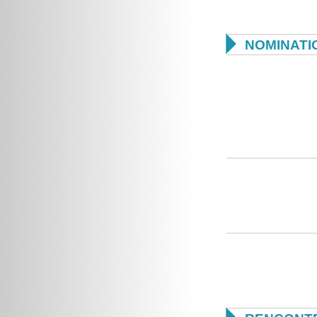

NOMINATI