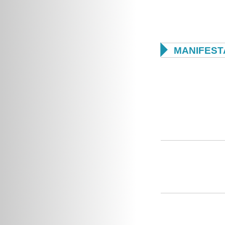

MANIFEST