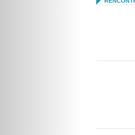

RENCONTR