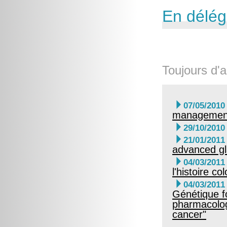
En délég
Toujours d'a

07/05/2010
management 

29/10/2010

21/01/2011
advanced g

04/03/2011
l'histoire col

04/03/2011
Génétique f
pharmacolog
cancer"