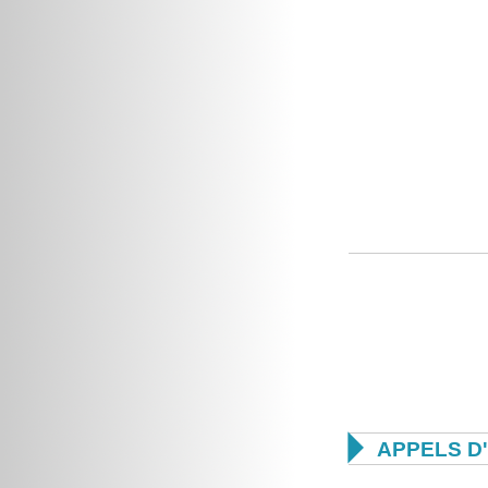

APPELS D