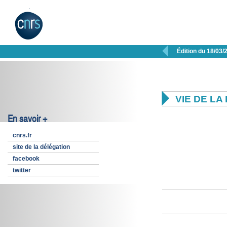

Édition du 18/03/

VIE DE L
En savoir +
cnrs.fr
site de la délégation
facebook
twitter