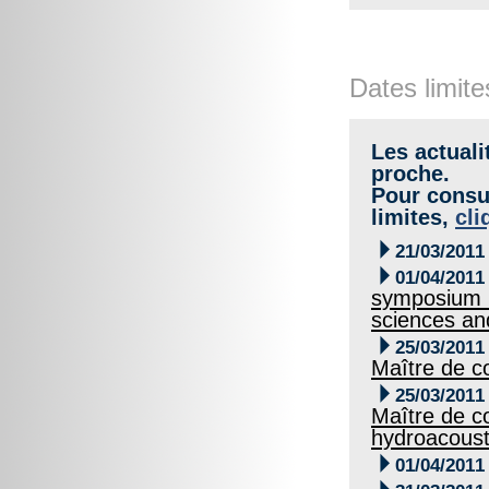
Dates limite
Les actuali
proche.
Pour consul
limites,
cli

21/03/2011

01/04/2011
symposium :
sciences an

25/03/2011
Maître de c

25/03/2011
Maître de c
hydroacousti

01/04/2011