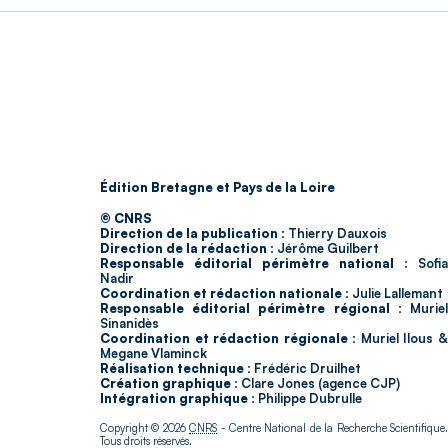
Édition Bretagne et Pays de la Loire
© CNRS
Direction de la publication :
Thierry Dauxois
Direction de la rédaction :
Jérôme Guilbert
Responsable éditorial périmètre national :
Sofia
Nadir
Coordination et rédaction nationale :
Julie Lallemant
Responsable éditorial périmètre régional :
Murie
Sinanidès
Coordination et rédaction régionale :
Muriel Ilous 
Megane Vlaminck
Réalisation technique :
Frédéric Druilhet
Création graphique :
Clare Jones (agence CJP)
Intégration graphique :
Philippe Dubrulle
Copyright © 2026
CNRS
- Centre National de la Recherche Scientifique
Tous droits réservés.