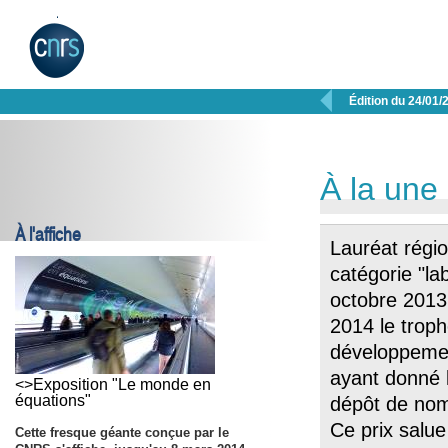

Édition du 24/01/
À la une
À l'affiche
Lauréat régio
catégorie "la
octobre 2013
2014 le troph
développemen
ayant donné 
<>Exposition "Le monde en
équations"
dépôt de nom
Ce prix salue
Cette fresque géante conçue par le