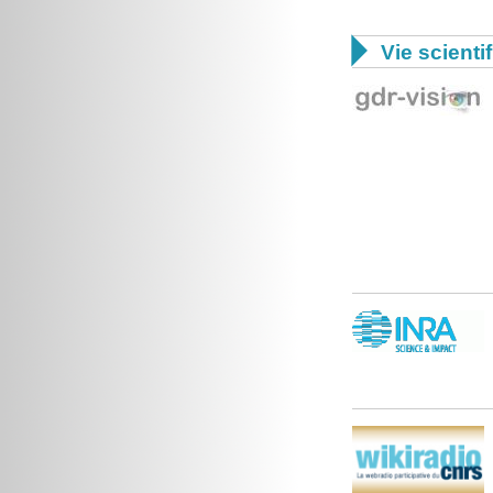

Vie scienti