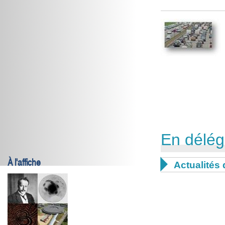
En délég
À l'affiche

Actualités 