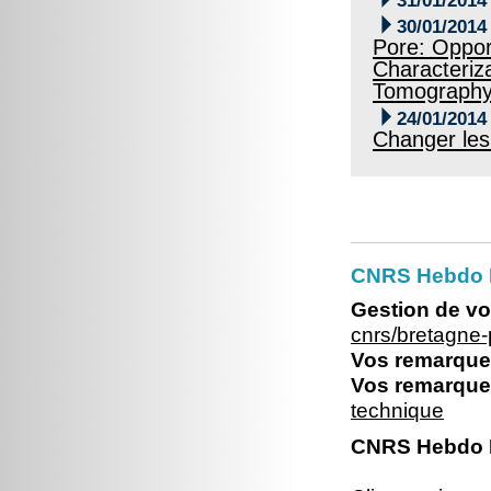
31/01/2014

30/01/2014
Pore: Oppor
Characteriz
Tomograph

24/01/2014
Changer les 
CNRS Hebdo Br
Gestion de vo
cnrs/bretagne
Vos remarques
Vos remarques
technique
CNRS Hebdo Br