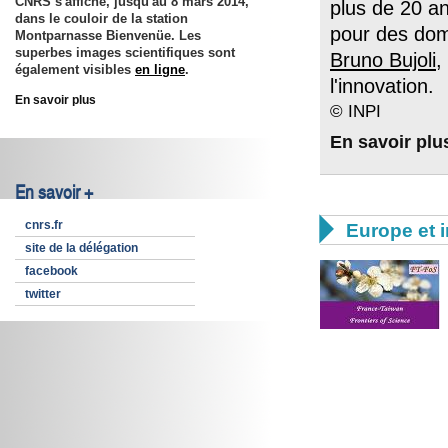
CNRS s'affiche, jusqu'au 8 mars 2014,
plus de 20 a
dans le couloir de la station
pour des doma
Montparnasse Bienvenüe. Les
superbes images scientifiques sont
Bruno Bujoli
,
également visibles
en ligne
.
l'innovation.
En savoir plus
© INPI
En savoir plu
En savoir +

cnrs.fr
Europe et i
site de la délégation
facebook
twitter