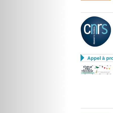

Appel à pro