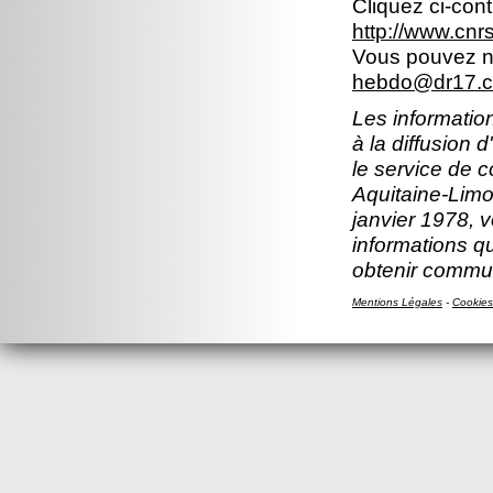
Cliquez ci-con
http://www.cn
Vous pouvez no
hebdo@dr17.cn
Les information
à la diffusion 
le service de 
Aquitaine-Limou
janvier 1978, v
informations q
obtenir comm
Mentions Légales
-
Cookies