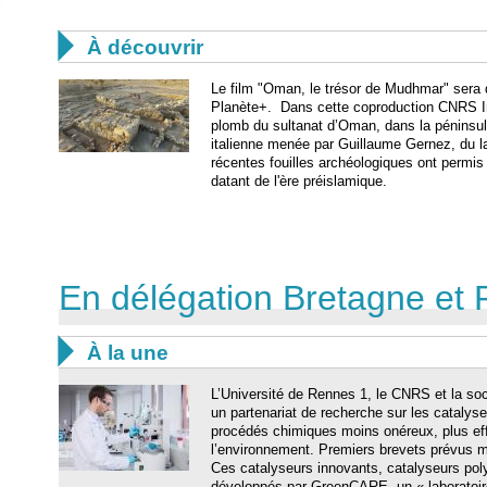

À découvrir
Le film "Oman, le trésor de Mudhmar" sera d
Planète+. Dans cette coproduction CNRS Im
plomb du sultanat d’Oman, dans la péninsule
italienne menée par Guillaume Gernez, du l
récentes fouilles archéologiques ont permis
datant de l'ère préislamique.
En délégation Bretagne et 

À la une
L’Université de Rennes 1, le CNRS et la so
un partenariat de recherche sur les catalyse
procédés chimiques moins onéreux, plus ef
l’environnement. Premiers brevets prévus m
Ces catalyseurs innovants, catalyseurs poly
développés par GreenCARE, un « laboratoi