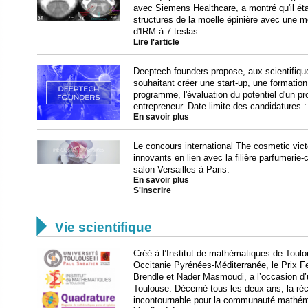
avec Siemens Healthcare, a montré qu'il éta
structures de la moelle épinière avec une me
d'IRM à 7 teslas.
Lire l'article
Deeptech founders propose, aux scientifiqu
souhaitant créer une start-up, une formation
programme, l'évaluation du potentiel d'un pro
entrepreneur. Date limite des candidatures 
En savoir plus
Le concours international The cosmetic vict
innovants en lien avec la filière parfumerie-
salon Versailles à Paris.
En savoir plus
S'inscrire

Vie scientifique
Créé à l’Institut de mathématiques de Toulou
Occitanie Pyrénées-Méditerranée, le Prix F
Brendle et Nader Masmoudi, a l’occasion d’
Toulouse. Décerné tous les deux ans, la r
incontournable pour la communauté mathém