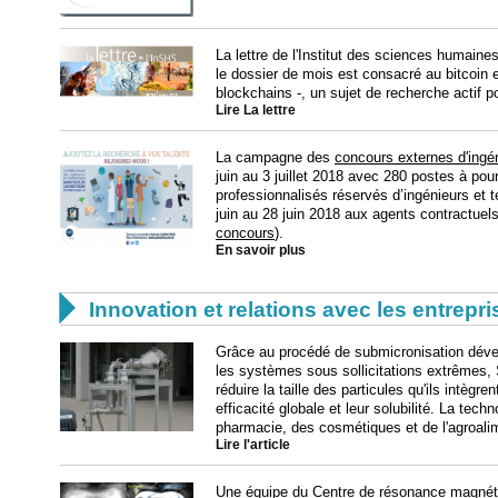
La lettre de l'Institut des sciences humain
le dossier de mois est consacré au bitcoin e
blockchains -, un sujet de recherche actif 
Lire La lettre
La campagne des
concours externes d'ingén
juin au 3 juillet 2018 avec 280 postes à p
professionnalisés réservés d’ingénieurs et 
juin au 28 juin 2018 aux agents contractue
concours
).
En savoir plus

Innovation et relations avec les entrepr
Grâce au procédé de submicronisation déve
les systèmes sous sollicitations extrêmes, 
réduire la taille des particules qu'ils intègr
efficacité globale et leur solubilité. La tech
pharmacie, des cosmétiques et de l'agroalim
Lire l'article
Une équipe du Centre de résonance magnétiq