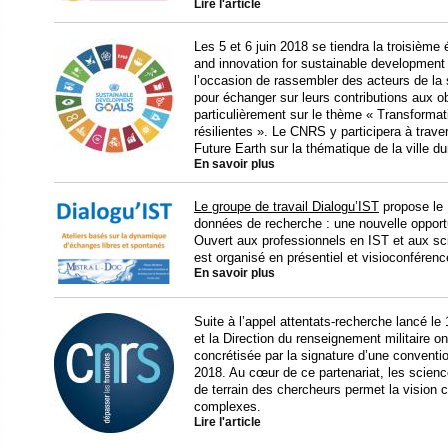
Lire l'article
Les 5 et 6 juin 2018 se tiendra la troisièm
and innovation for sustainable development
l’occasion de rassembler des acteurs de la 
pour échanger sur leurs contributions aux o
particulièrement sur le thème « Transformat
résilientes ». Le CNRS y participera à trav
Future Earth sur la thématique de la ville du
En savoir plus
Le groupe de travail Dialogu’IST
propose le 1
données de recherche : une nouvelle opportun
Ouvert aux professionnels en IST et aux scie
est organisé en présentiel et visioconférenc
En savoir plus
Suite à l’appel attentats-recherche lancé l
et la Direction du renseignement militaire o
concrétisée par la signature d’une conventio
2018. Au cœur de ce partenariat, les scienc
de terrain des chercheurs permet la vision 
complexes.
Lire l'article