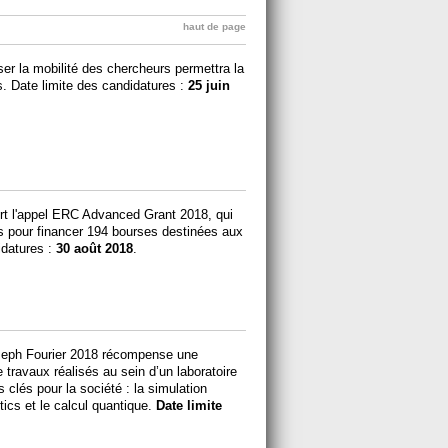
haut de page
iser la mobilité des chercheurs permettra la
s. Date limite des candidatures :
25 juin
rt l'appel ERC Advanced Grant 2018, qui
os pour financer 194 bourses destinées aux
idatures :
30 août 2018
.
oseph Fourier 2018 récompense une
 travaux réalisés au sein d’un laboratoire
 clés pour la société : la simulation
lytics et le calcul quantique.
Date limite