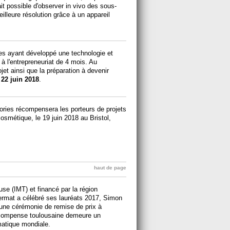
it possible d'observer in vivo des sous-
illeure résolution grâce à un appareil
es ayant développé une technologie et
 à l'entrepreneuriat de 4 mois. Au
jet ainsi que la préparation à devenir
:
22 juin 2018
.
ories récompensera les porteurs de projets
cosmétique, le 19 juin 2018 au Bristol,
haut de page
se (IMT) et financé par la région
ermat a célébré ses lauréats 2017, Simon
une cérémonie de remise de prix à
écompense toulousaine demeure un
atique mondiale.