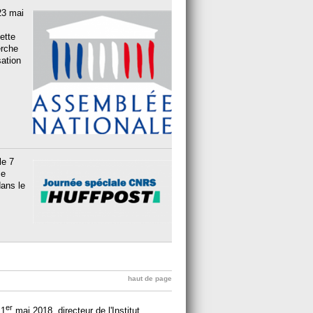
23 mai
ette
erche
ation
le 7
ce
dans le
haut de page
er
 1
mai 2018, directeur de l'Institut