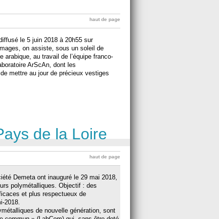
haut de page
iffusé le 5 juin 2018 à 20h55 sur
ages, on assiste, sous un soleil de
 arabique, au travail de l’équipe franco-
aboratoire ArScAn, dont les
 de mettre au jour de précieux vestiges
Pays de la Loire
haut de page
ciété Demeta ont inauguré le 29 mai 2018,
urs polymétalliques. Objectif : des
ficaces et plus respectueux de
i-2018.
métalliques de nouvelle génération, sont
re commun » (LabCom) qui, sans être doté