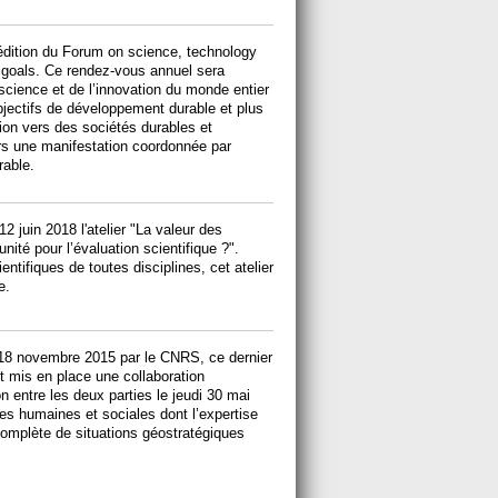
e édition du Forum on science, technology
 goals. Ce rendez-vous annuel sera
science et de l’innovation du monde entier
bjectifs de développement durable et plus
ion vers des sociétés durables et
ers une manifestation coordonnée par
rable.
2 juin 2018 l'atelier "La valeur des
ité pour l’évaluation scientifique ?".
ntifiques de toutes disciplines, cet atelier
e.
e 18 novembre 2015 par le CNRS, ce dernier
nt mis en place une collaboration
n entre les deux parties le jeudi 30 mai
es humaines et sociales dont l’expertise
complète de situations géostratégiques