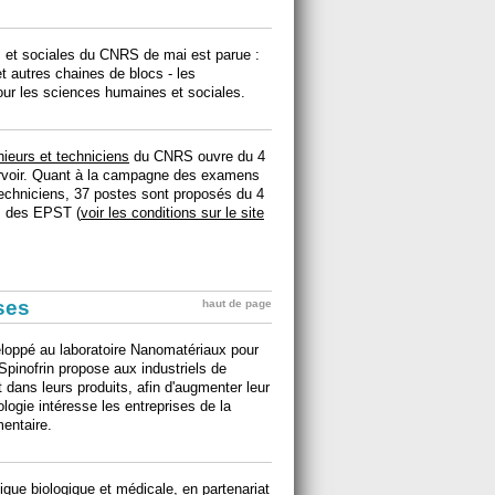
es et sociales du CNRS de mai est parue :
t autres chaines de blocs - les
pour les sciences humaines et sociales.
ieurs et techniciens
du CNRS ouvre du 4
ourvoir. Quant à la campagne des examens
techniciens, 37 postes sont proposés du 4
ls des EPST (
voir les conditions sur le site
ises
haut de page
loppé au laboratoire Nanomatériaux pour
Spinofrin propose aux industriels de
ent dans leurs produits, afin d'augmenter leur
nologie intéresse les entreprises de la
entaire.
ue biologique et médicale, en partenariat