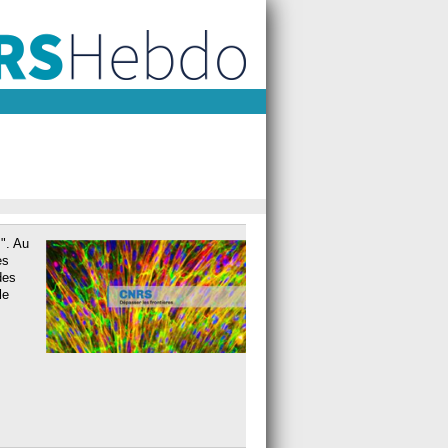
". Au
es
des
le