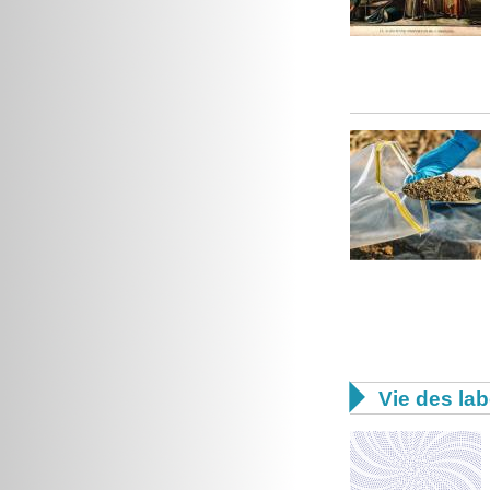

Vie des lab