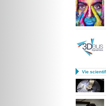

Vie scienti