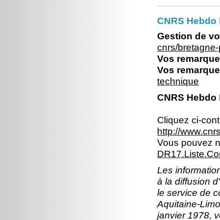
CNRS Hebdo Br
Gestion de vo
cnrs/bretagne
Vos remarques
Vos remarques
technique
CNRS Hebdo Br
Cliquez ci-con
http://www.cn
Vous pouvez no
DR17.Liste.Co
Les information
à la diffusion 
le service de 
Aquitaine-Limou
janvier 1978, v