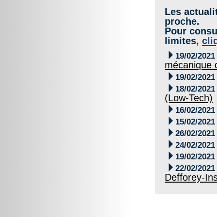
Les actuali
proche.
Pour consul
limites,
cli

19/02/2021
mécanique d

19/02/2021

18/02/2021
(Low-Tech)

16/02/2021

15/02/2021

26/02/2021

24/02/2021

19/02/2021

22/02/2021
Defforey-Ins