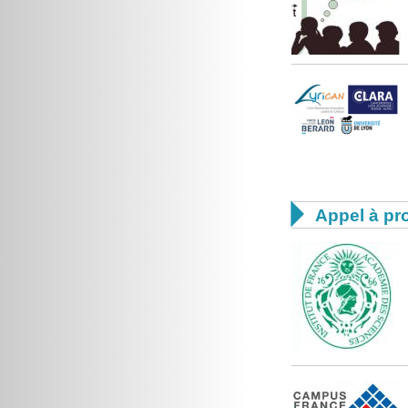

Appel à pro