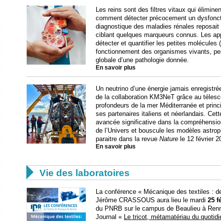
Les reins sont des filtres vitaux qui élimin
comment détecter précocement un dysfonctio
diagnostique des maladies rénales reposait 
ciblant quelques marqueurs connus. Les ap
détecter et quantifier les petites molécules
fonctionnement des organismes vivants, per
globale d’une pathologie donnée.
En savoir plus
Un neutrino d’une énergie jamais enregistrée
de la collaboration KM3NeT grâce au téles
profondeurs de la mer Méditerranée et princ
ses partenaires italiens et néerlandais. Ce
avancée significative dans la compréhens
de l’Univers et bouscule les modèles astrop
paraitre dans la revue
Nature
le 12 février 2
En savoir plus

Vie des laboratoires
La conférence « Mécanique des textiles : de 
Jérôme CRASSOUS aura lieu le mardi
25 f
du PNRB sur le campus de Beaulieu à Rennes
Journal «
Le tricot, métamatériau du quotid