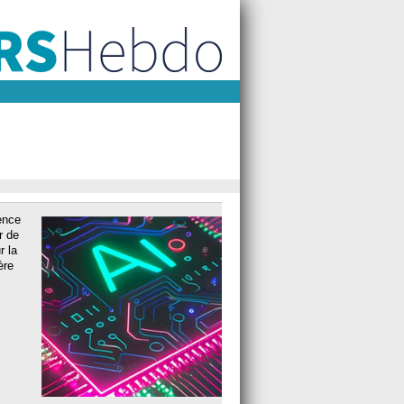
ence
r de
r la
ère