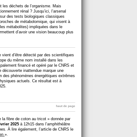
ent les déchets de l’organisme. Mais
nnement rénal ? Jusqu’ici, l’arsenal
sur des tests biologiques classiques
proches de métabolomique, qui visent à
 (les métabolites) impliquées dans le
mettent d’avoir une vision beaucoup plus
 vient d’être détecté par des scientifiques
cope du même nom installé dans les
ipalement financé et opéré par le CNRS et
tte découverte inattendue marque une
ion des phénomènes énergétiques extrêmes
hysiques actuels. Ce résultat est à
025.
haut de page
la fibre de coton au tricot » donnée par
évrier 2025
à 12h15 dans l’amphithéâtre
. À lire également, l’article de CNRS le
ien
».