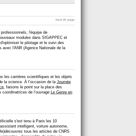
haut de page
 professionnels, l'équipe de
 nouveaux modules dans SIGAPPEC et
ptimiser le pilotage et le suivi des
s avec l'ANR (Agence Nationale de la
les carrières scientifiques et les objets
 la science. À l’occasion de la
Journée
nce
, faisons le point sur la place des
 coordinatrices de l’ouvrage
Le Genre en
ificielle s'est tenu à Paris les 10
assistant intelligent, voiture autonome,
(Re)découvrez tous les articles de CNRS