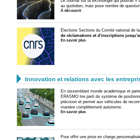
Le Journal sur la technologie qui pourrait «
au quotidien, mais pose nombre de questio
À découvrir
É​lections Sections du Comité national de l
de réclamations et d'inscriptions jusqu'a
En savoir plus

Innovation et relations avec les entrepr
En rassemblant monde académique et partena
ERASMO tire parti du système de positionne
précision et permet aux véhicules de reconn
manière complètement autonome.
En savoir plus
Pour offrir une prise en charge personnalis