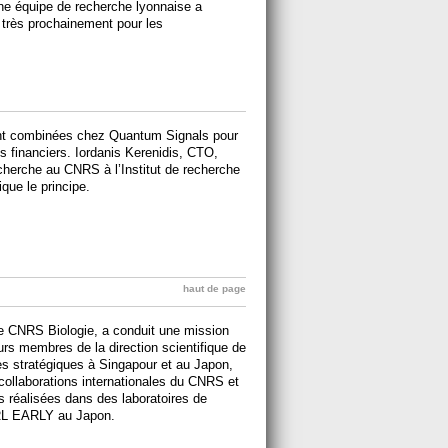
ne équipe de recherche lyonnaise a
e très prochainement pour les
 sont combinées chez Quantum Signals pour
s financiers. Iordanis Kerenidis, CTO,
echerche au CNRS à l’Institut de recherche
que le principe.
haut de page
de CNRS Biologie, a conduit une mission
rs membres de la direction scientifique de
tes stratégiques à Singapour et au Japon,
collaborations internationales du CNRS et
s réalisées dans des laboratoires de
'IRL EARLY au Japon.