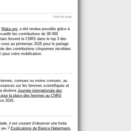
haut de page
c
Make.org
, a été rendue possible grâce à
ueillir les contributions de 38 000
ultats hissent le CNRS dans le top 3 des
-vous au printemps 2025 pour le partage
ble des contributions citoyennes récoltées
 pour votre mobilisation.
niciennes, connues ou moins connues, au
ssances sur les femmes scientifiques et
 la dixième
Journée internationale des
 pour la place des femmes au CNRS
nce 2025.
ade, il est courant d’observer une fonte
 jeu ?
Explications de Bianca Habermann,