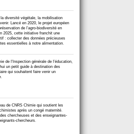
la diversité végétale, la mobilisation
enir. Lancé en 2020, le projet européen
éservation de l’agro-biodiversité en
n 2025, cette initiative franchit une
if : collecter des données précieuses
es essentielles à notre alimentation.
 de l’Inspection générale de l’éducation,
hui un petit guide à destination des
re qui souhaitent faire venir un
e.
l'eau de CNRS Chimie qui soutient les
himistes après un congé maternité.
l des chercheuses et des enseignantes-
seignants-chercheurs.