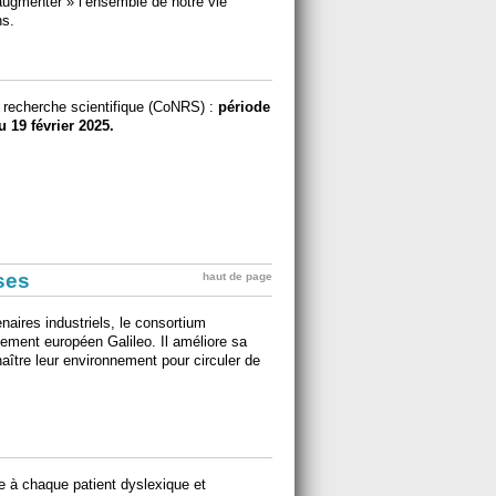
 augmenter » l’ensemble de notre vie
ns.
a recherche scientifique (CoNRS) :
période
u 19 février 2025.
ises
haut de page
ires industriels, le consortium
ment européen Galileo. Il améliore sa
aître leur environnement pour circuler de
ée à chaque patient dyslexique et