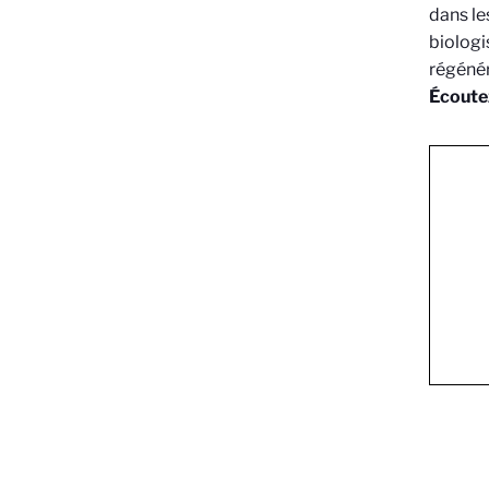
dans le
biologi
régénér
Écoute