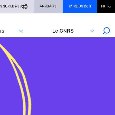
S SUR LE WEB
ANNUAIRE
FAIRE UN DON
FR
s‎
Le CNRS