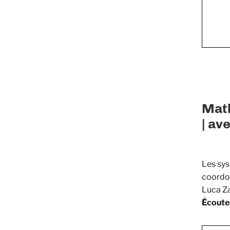
Mat
| av
Les sys
coordon
Luca Z
Écoute