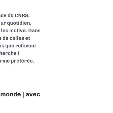
ence du CNRS,
eur quotidien,
 les motive. Dans
 de celles et
is que relèvent
cherche !
orme préférée
.
 monde | avec