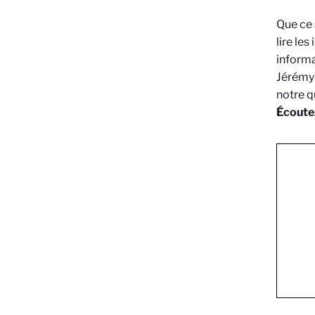
Que ce 
lire le
informa
Jérémy
notre q
Écoute