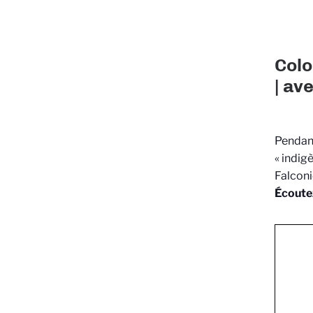
Colo
| av
Pendant
« indig
Falconi
Écoute