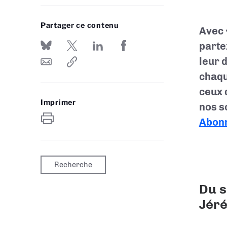
Partager ce contenu
Avec 
parte
leur 
chaqu
ceux 
Imprimer
nos s
Abon
Recherche
Du s
Jér