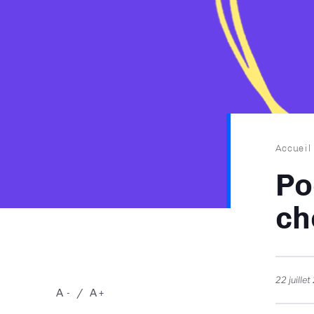
Fil
Accueil
d'Ari
Po
ch
22 juille
A
A
-
+