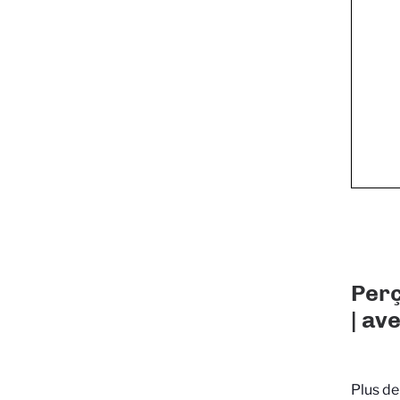
Perç
| av
Plus de