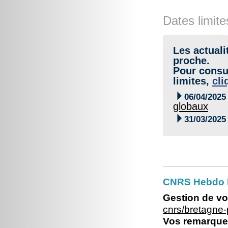
Dates limite
Les actuali
proche.
Pour consul
limites,
cli

06/04/2025
globaux

31/03/2025
CNRS Hebdo Br
Gestion de vo
cnrs/bretagne
Vos remarques