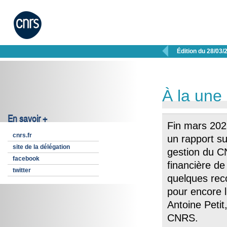

Édition du 28/03/
À la une
En savoir +
Fin mars 202
cnrs.fr
un rapport su
site de la délégation
gestion du CN
facebook
financière de
twitter
quelques re
pour encore l
Antoine Petit
CNRS.