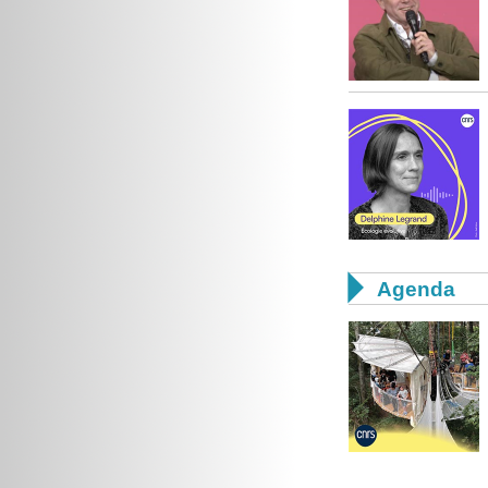

Agenda