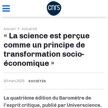
Aller
au
contenu
principal
Fil
Accueil
Actualité
« La science est perçue
d'Ariane
comme un principe de
transformation socio-
économique »
20 mars 2025
SOCIÉTÉS
La quatrième édition du Baromètre de
l’esprit critique, publié par Universcience,