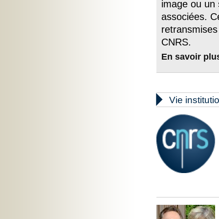
image ou un s
associées. C
retransmises 
CNRS.
En savoir plu

Vie instituti