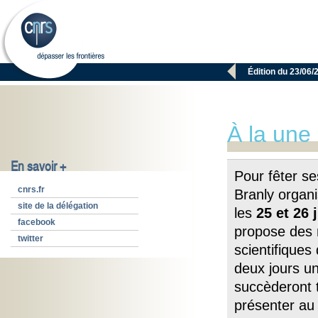

Édition du 23/06/
À la une
En savoir +
Pour fêter s
cnrs.fr
Branly organ
site de la délégation
les
25 et 26 
facebook
propose des
twitter
scientifiques
deux jours u
succèderont 
présenter au 